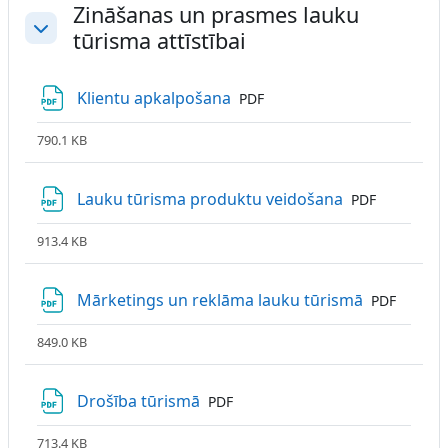
Zināšanas un prasmes lauku
tūrisma attīstībai
Savērst
Fails
Klientu apkalpošana
PDF
790.1 KB
Fails
Lauku tūrisma produktu veidošana
PDF
913.4 KB
Fails
Mārketings un reklāma lauku tūrismā
PDF
849.0 KB
Fails
Drošība tūrismā
PDF
713.4 KB