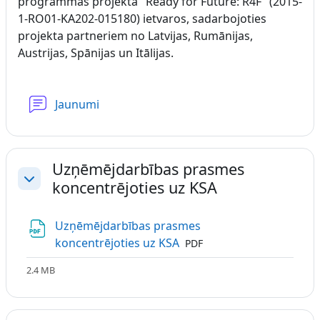
programmas projekta "Ready for Future: R4F" (2015-
1-RO01-KA202-015180) ietvaros, sadarbojoties
projekta partneriem no Latvijas, Rumānijas,
Austrijas, Spānijas un Itālijas.
Forums
Jaunumi
Uzņēmējdarbības prasmes
koncentrējoties uz KSA
Savērst
Uzņēmējdarbības prasmes
Fails
koncentrējoties uz KSA
PDF
2.4 MB