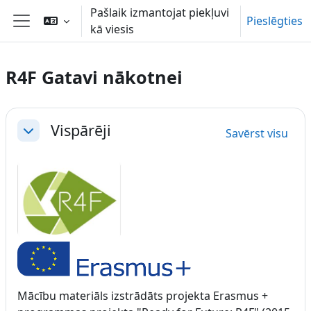
Atvērt galveno saturu
Pašlaik izmantojat piekļuvi
Pieslēgties
kā viesis
Sānu panelis
R4F Gatavi nākotnei
Section outline
Vispārēji
Savērst visu
Savērst
Mācību materiāls izstrādāts projekta Erasmus +