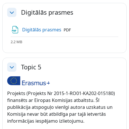
Digitālās prasmes
Savērst
Fails
Digitālās prasmes
PDF
2.2 MB
Topic 5
Savērst
Projekts (Projekts Nr 2015-1-RO01-KA202-015180)
finansēts ar Eiropas Komisijas atbaltstu. Šī
publikācija atspoguļo vienīgi autora uzskatus un
Komisija nevar būt atbildīga par tajā ietvertās
informācijas iespējamo izlietojumu.