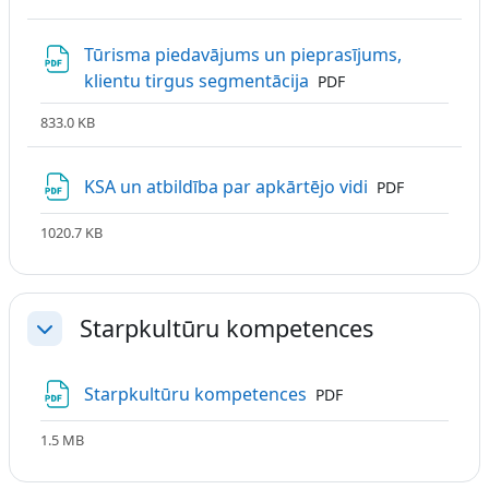
Tūrisma piedavājums un pieprasījums,
Fails
klientu tirgus segmentācija
PDF
833.0 KB
Fails
KSA un atbildība par apkārtējo vidi
PDF
1020.7 KB
Starpkultūru kompetences
Savērst
Fails
Starpkultūru kompetences
PDF
1.5 MB