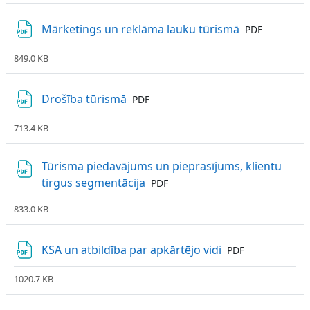
Fails
Mārketings un reklāma lauku tūrismā
PDF
849.0 KB
Fails
Drošība tūrismā
PDF
713.4 KB
Tūrisma piedavājums un pieprasījums, klientu
Fails
tirgus segmentācija
PDF
833.0 KB
Fails
KSA un atbildība par apkārtējo vidi
PDF
1020.7 KB