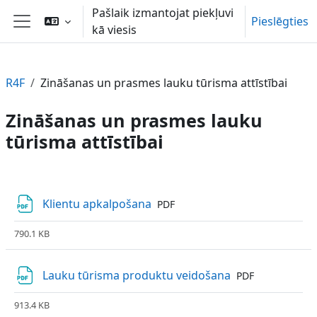
Atvērt galveno saturu
Pašlaik izmantojat piekļuvi
Pieslēgties
kā viesis
Sānu panelis
R4F
Zināšanas un prasmes lauku tūrisma attīstībai
Zināšanas un prasmes lauku
tūrisma attīstībai
Section outline
Fails
Klientu apkalpošana
PDF
790.1 KB
Fails
Lauku tūrisma produktu veidošana
PDF
913.4 KB