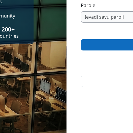
s.
Parole
mmunity
200+
ountries