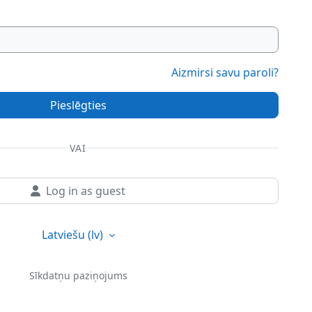
Aizmirsi savu paroli?
Pieslēgties
VAI
Log in as guest
Latviešu ‎(lv)‎
Sīkdatņu paziņojums