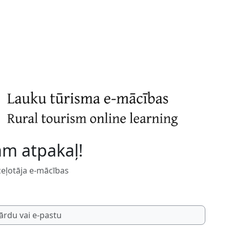
am atpakaļ!
 ceļotāja e-mācības