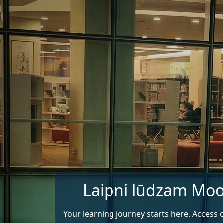
Atvērt galveno saturu
Laipni lūdzam Moo
Your learning journey starts here. Access 