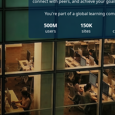
connect with peers, and achieve your goal
You're part of a global learning co
500M
150K
users
sites
c