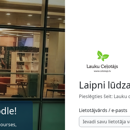
Laipni lūdz
Pieslēgties šeit: Lauku
dle!
Lietotājvārds / e-pasts
courses,