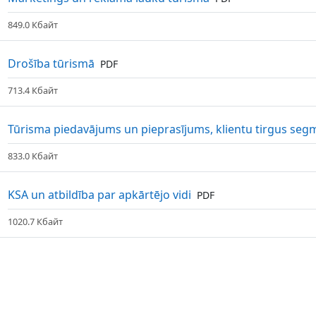
849.0 Кбайт
Файл
Drošība tūrismā
PDF
713.4 Кбайт
Tūrisma piedavājums un pieprasījums, klientu tirgus seg
833.0 Кбайт
Файл
KSA un atbildība par apkārtējo vidi
PDF
1020.7 Кбайт