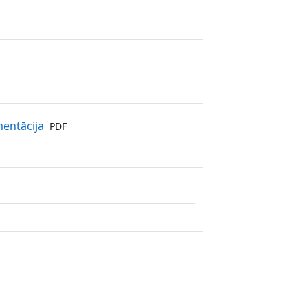
Файл
mentācija
PDF