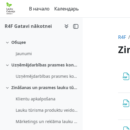
Перейти к основному содержанию
В начало
Календарь
R4F Gatavi nākotnei
R4F
Общее
Свернуть
Zi
Jaunumi
Uzņēmējdarbības prasmes koncentrējoties uz KSA
Se
Свернуть
Uzņēmējdarbības prasmes koncentrējoties uz KSA
Zināšanas un prasmes lauku tūrisma attīstībai
Свернуть
Klientu apkalpošana
Lauku tūrisma produktu veidošana
Mārketings un reklāma lauku tūrismā