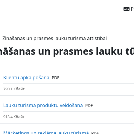
Р
Zināšanas un prasmes lauku tūrisma attīstībai
nāšanas un prasmes lauku tū
ction outline
Файл
Klientu apkalpošana
PDF
790.1 Кбайт
Файл
Lauku tūrisma produktu veidošana
PDF
913.4 Кбайт
Файл
Mārketings un reklāma lauku tūrismā
PDF