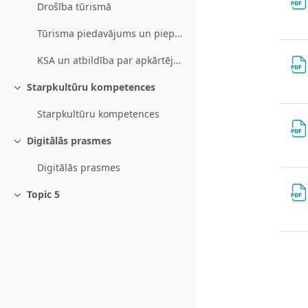
Drošība tūrismā
Tūrisma piedavājums un pieprasījums, klientu tirgus segmentācija
KSA un atbildība par apkārtējo vidi
Starpkultūru kompetences
Свернуть
Starpkultūru kompetences
Digitālās prasmes
Свернуть
Digitālās prasmes
Topic 5
Свернуть