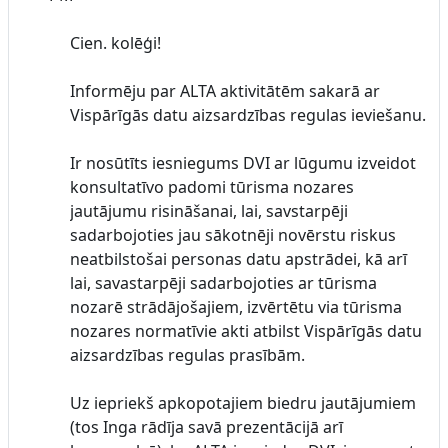
Cien. kolēģi!
Informēju par ALTA aktivitātēm sakarā ar
Vispārīgās datu aizsardzības regulas ieviešanu.
Ir nosūtīts iesniegums DVI ar lūgumu izveidot
konsultatīvo padomi tūrisma nozares
jautājumu risināšanai, lai, savstarpēji
sadarbojoties jau sākotnēji novērstu riskus
neatbilstošai personas datu apstrādei, kā arī
lai, savastarpēji sadarbojoties ar tūrisma
nozarē strādājošajiem, izvērtētu via tūrisma
nozares normatīvie akti atbilst Vispārīgās datu
aizsardzības regulas prasībām.
Uz iepriekš apkopotajiem biedru jautājumiem
(tos Inga rādīja savā prezentācijā arī