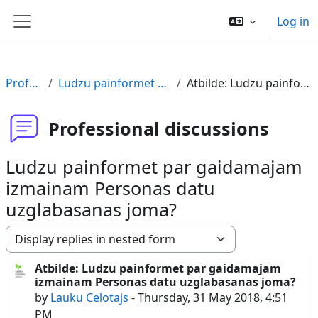
Skip to main content
Log in
Side panel
Professional discussions
Ludzu painformet par gaidamajam izmainam Personas datu uzglabasanas joma?
Atbilde: Ludzu painformet par gaidamajam izmainam Personas datu uzglabasanas joma?
Professional discussions
Ludzu painformet par gaidamajam
izmainam Personas datu
uzglabasanas joma?
Display mode
Atbilde: Ludzu painformet par gaidamajam
Number of replies: 0
izmainam Personas datu uzglabasanas joma?
by
Lauku Celotajs
-
Thursday, 31 May 2018, 4:51
PM