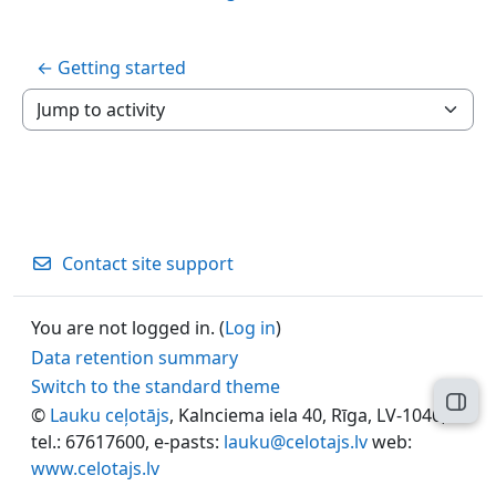
← Getting started
Jump to activity
Contact site support
You are not logged in. (
Log in
)
Data retention summary
Switch to the standard theme
Open
©
Lauku ceļotājs
, Kalnciema iela 40, Rīga, LV-1046,
tel.: 67617600, e-pasts:
lauku@celotajs.lv
web:
www.celotajs.lv