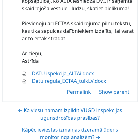
kopsapulcē), ko ALTA iesniedza DVI, ir saņemta
skaidrojoša vēstule - lūdzu, skatiet pielikumā!.
Pievienoju arī ECTAA skaidrojuma pilnu tekstu,
kas tika sapulces dalībniekiem izdalīts, lai varat
ar to ērtāk strādāt.
Ar cieņu,
Astrīda
DATU ispekcija_ALTAi.docx
Datu regula_ECTAA_tulkLV.docx
Permalink
Show parent
← Kā viesu namam izpildīt VUGD inspekcijas
ugunsdrošības prasības?
Kāpēc ieviestas izmaiņas dzeramā ūdens
monitoringa analīzēm? →