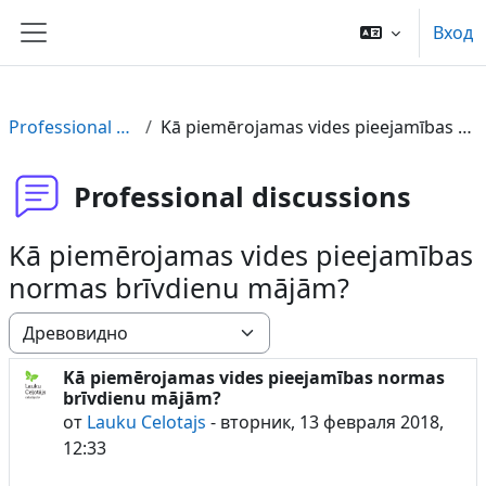
Перейти к основному содержанию
Вход
Боковая панель
Professional discussions
Kā piemērojamas vides pieejamības normas brīvdienu mājām?
Professional discussions
Kā piemērojamas vides pieejamības
normas brīvdienu mājām?
Режим отображения
Kā piemērojamas vides pieejamības normas
Количество ответов: 1
brīvdienu mājām?
от
Lauku Celotajs
-
вторник, 13 февраля 2018,
12:33