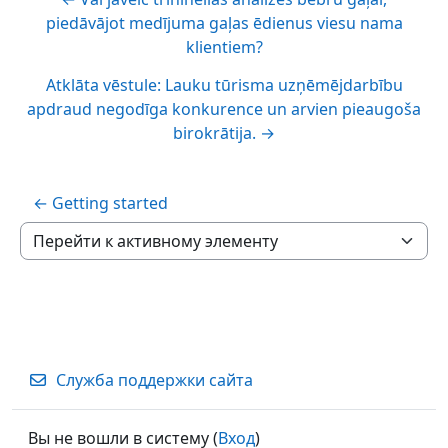
piedāvājot medījuma gaļas ēdienus viesu nama
klientiem?
Atklāta vēstule: Lauku tūrisma uzņēmējdarbību
apdraud negodīga konkurence un arvien pieaugoša
birokrātija. →
← Getting started
Перейти к активному элементу
Служба поддержки сайта
Вы не вошли в систему (
Вход
)