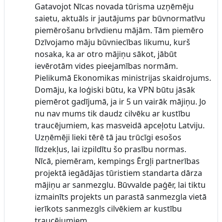
Gatavojot Nīcas novada tūrisma uzņēmēju
saietu, aktuāls ir jautājums par būvnormatīvu
piemērošanu brīvdienu mājām. Tām piemēro
Dzīvojamo māju būvniecības likumu, kurš
nosaka, ka ar otro mājiņu sākot, jābūt
ievērotām vides pieejamības normām.
Pielikumā Ekonomikas ministrijas skaidrojums.
Domāju, ka loģiski būtu, ka VPN būtu jāsāk
piemērot gadījumā, ja ir 5 un vairāk mājiņu. Jo
nu nav mums tik daudz cilvēku ar kustību
traucējumiem, kas masveidā apceļotu Latviju.
Uzņēmēji lieki tērē tā jau trūcīgi esošos
līdzekļus, lai izpildītu šo prasību normas.
Nīcā, piemēram, kempings Ērgļi partnerības
projektā iegādājas tūristiem standarta dārza
mājiņu ar sanmezglu. Būvvalde paģēr, lai tiktu
izmainīts projekts un parastā sanmezgla vietā
ierīkots sanmezgls cilvēkiem ar kustību
traucējumiem.