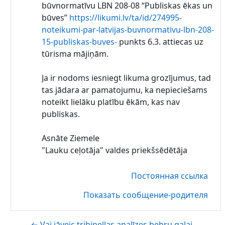
būvnormatīvu LBN 208-08 “Publiskas ēkas un
būves”
https://likumi.lv/ta/id/274995-
noteikumi-par-latvijas-buvnormativu-lbn-208-
15-publiskas-buves-
punkts 6.3. attiecas uz
tūrisma mājiņām.
Ja ir nodoms iesniegt likuma grozījumus, tad
tas jādara ar pamatojumu, ka nepieciešams
noteikt lielāku platību ēkām, kas nav
publiskas.
Asnāte Ziemele
"Lauku ceļotāja" valdes priekšsēdētāja
Постоянная ссылка
Показать сообщение-родителя
← Vai jāveic trihinellas analīzes bebru gaļai,