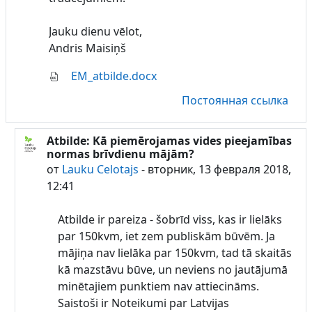
Jauku dienu vēlot,
Andris Maisiņš
EM_atbilde.docx
Постоянная ссылка
Atbilde: Kā piemērojamas vides pieejamības
В ответ на Lauku Celotajs
normas brīvdienu mājām?
от
Lauku Celotajs
-
вторник, 13 февраля 2018,
12:41
Atbilde ir pareiza - šobrīd viss, kas ir lielāks
par 150kvm, iet zem publiskām būvēm. Ja
mājiņa nav lielāka par 150kvm, tad tā skaitās
kā mazstāvu būve, un neviens no jautājumā
minētajiem punktiem nav attiecināms.
Saistoši ir Noteikumi par Latvijas