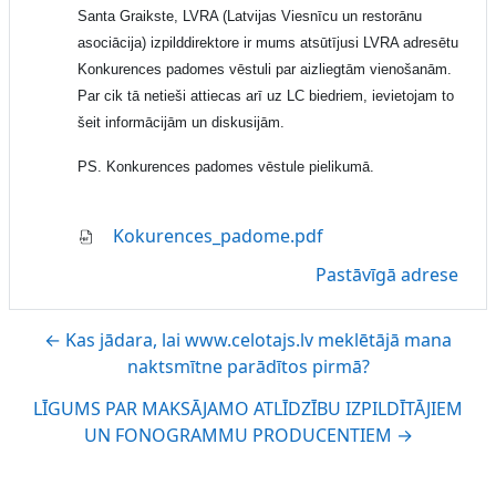
Santa Graikste, LVRA (
Latvijas Viesnīcu un restorānu
asociācija
) izpilddirektore ir mums atsūtījusi LVRA adresētu
Konkurences padomes vēstuli par aizliegtām vienošanām.
Par cik tā netieši attiecas arī uz LC biedriem, ievietojam to
šeit informācijām un diskusijām.
PS. Konkurences padomes vēstule pielikumā.
Kokurences_padome.pdf
Pastāvīgā adrese
← Kas jādara, lai www.celotajs.lv meklētājā mana
naktsmītne parādītos pirmā?
LĪGUMS PAR MAKSĀJAMO ATLĪDZĪBU IZPILDĪTĀJIEM
UN FONOGRAMMU PRODUCENTIEM →