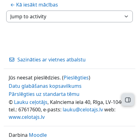
← Kā iesākt mācības
Jump to activity
Sazināties ar vietnes atbalstu
Jūs neesat pieslēdzies. (
Pieslēgties
)
Datu glabāšanas kopsavilkums
Pārslēgties uz standarta tēmu
Atvēr
©
Lauku ceļotājs
, Kalnciema iela 40, Rīga, LV-1046,
tel.: 67617600, e-pasts:
lauku@celotajs.lv
web:
www.celotajs.lv
Darbina
Moodle