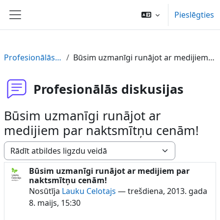
Atvērt galveno saturu
Pieslēgties
Sānu panelis
Profesionālās diskusijas
Būsim uzmanīgi runājot ar medijiem par naktsmītņu cenām!
Profesionālās diskusijas
Būsim uzmanīgi runājot ar
medijiem par naktsmītņu cenām!
Rādīšanas režīms
Būsim uzmanīgi runājot ar medijiem par
Atbilžu skaits: 0
naktsmītņu cenām!
Nosūtīja
Lauku Celotajs
—
trešdiena, 2013. gada
8. maijs, 15:30