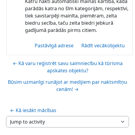
Katru nakti automātiski mainās kārtība, kādā
parādās katra no šīm kategorijām, respektīvi,
tiek savstarpēji mainīta, piemēram, zelta
biedru secība, taču zelta biedri jebkurā
gadījumā parādās pirms citiem.
Pastāvīgā adrese
Rādīt vecākobjektu
← Kā varu reģistrēt savu saimniecību kā tūrisma
apskates objektu?
Būsim uzmanīgi runājot ar medijiem par naktsmītņu
cenām! →
← Kā iesākt mācības
Jump to activity