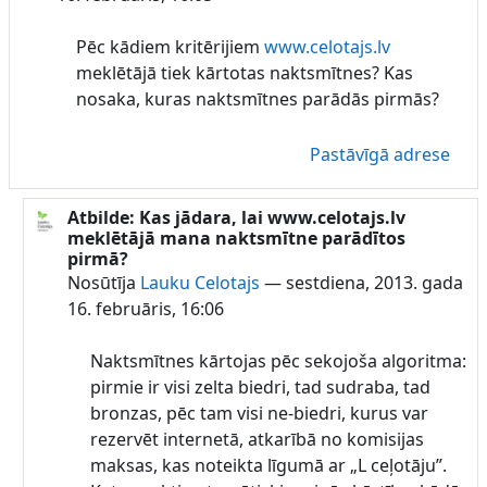
Pēc kādiem kritērijiem
www.celotajs.lv
meklētājā tiek kārtotas naktsmītnes? Kas
nosaka, kuras naktsmītnes parādās pirmās?
Pastāvīgā adrese
Atbilde: Kas jādara, lai www.celotajs.lv
Atbildot uz Lauku Celotajs
meklētājā mana naktsmītne parādītos
pirmā?
Nosūtīja
Lauku Celotajs
—
sestdiena, 2013. gada
16. februāris, 16:06
Naktsmītnes kārtojas pēc sekojoša algoritma:
pirmie ir visi zelta biedri, tad sudraba, tad
bronzas, pēc tam visi ne-biedri, kurus var
rezervēt internetā, atkarībā no komisijas
maksas, kas noteikta līgumā ar „L ceļotāju”.