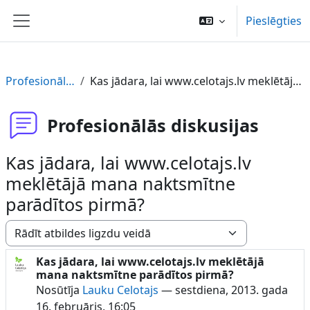
Atvērt galveno saturu
Pieslēgties
Sānu panelis
Profesionālās diskusijas
Kas jādara, lai www.celotajs.lv meklētājā mana naktsmītne parādītos pirmā?
Profesionālās diskusijas
Kas jādara, lai www.celotajs.lv
meklētājā mana naktsmītne
parādītos pirmā?
Rādīšanas režīms
Kas jādara, lai www.celotajs.lv meklētājā
Atbilžu skaits: 1
mana naktsmītne parādītos pirmā?
Nosūtīja
Lauku Celotajs
—
sestdiena, 2013. gada
16. februāris, 16:05