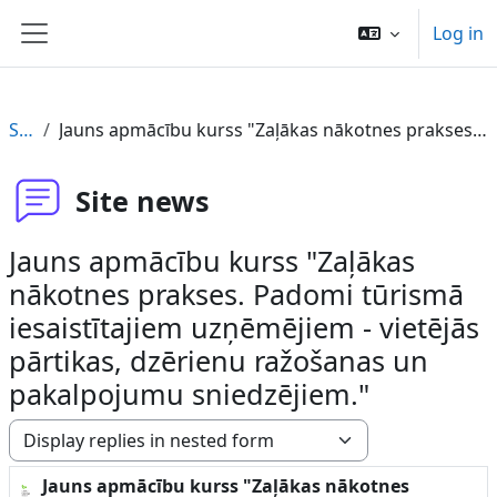
Skip to main content
Log in
Side panel
Site news
Jauns apmācību kurss "Zaļākas nākotnes prakses. Padomi tūrismā iesaistītajiem uzņēmējiem - vietējās pārtikas, dzērienu ražošanas un pakalpojumu sniedzējiem."
Site news
Jauns apmācību kurss "Zaļākas
nākotnes prakses. Padomi tūrismā
iesaistītajiem uzņēmējiem - vietējās
pārtikas, dzērienu ražošanas un
pakalpojumu sniedzējiem."
Display mode
Jauns apmācību kurss "Zaļākas nākotnes
Number of replies: 0