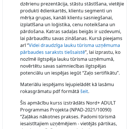
dzērienu prezentācija, stāstu stāstīšana, vietējie
produkti ēdienkartēs, klientu segmenti un
mērķa grupas, kanāli klientu sasniegšanai,
izplatīšana un loģistika, cenu noteikšana un
pārdošana. Katras sadaļas beigās ir uzdevumi,
lai pārbaudītu savas zināšanas. Kursā pieejams
arī “
Videi draudzīga lauku tūrisma uzņēmuma
pārbaudes saraksts tiešsaistē
”, lai izprastu, ko
nozīmē ilgtspēja lauku tūrisma uzņēmumā,
novērtētu savas saimniecības ilgtspējas
potenciālu un iespējas iegūt “Zaļo sertifikātu”.
Materiālu iespējams lejupielādēt kā lasāmu
rokasgrāmatu pdf formātā
šeit
.
Šis apmācību kurss izstrādāts Nord+ ADULT
Programmas Projekta (NPAD-2021/10090)
“Zaļākas nākotnes prakses. Padomi tūrismā
iesaistītajiem uzņēmējiem - vietējās pārtikas,