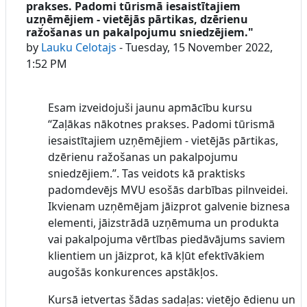
prakses. Padomi tūrismā iesaistītajiem
uzņēmējiem - vietējās pārtikas, dzērienu
ražošanas un pakalpojumu sniedzējiem."
by
Lauku Celotajs
-
Tuesday, 15 November 2022,
1:52 PM
Esam izveidojuši jaunu apmācību kursu
“Zaļākas nākotnes prakses. Padomi tūrismā
iesaistītajiem uzņēmējiem - vietējās pārtikas,
dzērienu ražošanas un pakalpojumu
sniedzējiem.”. Tas veidots kā praktisks
padomdevējs MVU esošās darbības pilnveidei.
Ikvienam uzņēmējam jāizprot galvenie biznesa
elementi, jāizstrādā uzņēmuma un produkta
vai pakalpojuma vērtības piedāvājums saviem
klientiem un jāizprot, kā kļūt efektīvākiem
augošās konkurences apstākļos.
Kursā ietvertas šādas sadaļas: vietējo ēdienu un