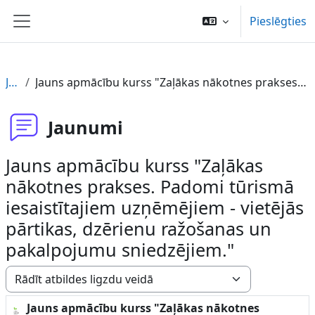
Atvērt galveno saturu
Pieslēgties
Sānu panelis
Jaunumi
Jauns apmācību kurss "Zaļākas nākotnes prakses. Padomi tūrismā iesaistītajiem uzņēmējiem - vietējās pārtikas, dzērienu ražošanas un pakalpojumu sniedzējiem."
Jaunumi
Jauns apmācību kurss "Zaļākas
nākotnes prakses. Padomi tūrismā
iesaistītajiem uzņēmējiem - vietējās
pārtikas, dzērienu ražošanas un
pakalpojumu sniedzējiem."
Rādīšanas režīms
Jauns apmācību kurss "Zaļākas nākotnes
Atbilžu skaits: 0