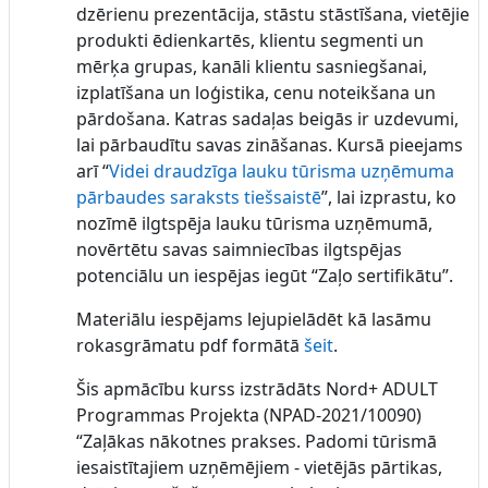
dzērienu prezentācija, stāstu stāstīšana, vietējie
produkti ēdienkartēs, klientu segmenti un
mērķa grupas, kanāli klientu sasniegšanai,
izplatīšana un loģistika, cenu noteikšana un
pārdošana. Katras sadaļas beigās ir uzdevumi,
lai pārbaudītu savas zināšanas. Kursā pieejams
arī “
Videi draudzīga lauku tūrisma uzņēmuma
pārbaudes saraksts tiešsaistē
”, lai izprastu, ko
nozīmē ilgtspēja lauku tūrisma uzņēmumā,
novērtētu savas saimniecības ilgtspējas
potenciālu un iespējas iegūt “Zaļo sertifikātu”.
Materiālu iespējams lejupielādēt kā lasāmu
rokasgrāmatu pdf formātā
šeit
.
Šis apmācību kurss izstrādāts Nord+ ADULT
Programmas Projekta (NPAD-2021/10090)
“Zaļākas nākotnes prakses. Padomi tūrismā
iesaistītajiem uzņēmējiem - vietējās pārtikas,