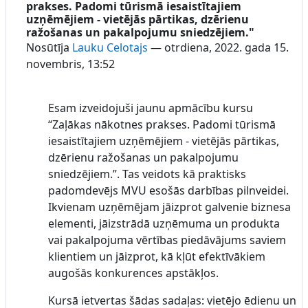
prakses. Padomi tūrismā iesaistītajiem
uzņēmējiem - vietējās pārtikas, dzērienu
ražošanas un pakalpojumu sniedzējiem."
Nosūtīja
Lauku Celotajs
—
otrdiena, 2022. gada 15.
novembris, 13:52
Esam izveidojuši jaunu apmācību kursu
“Zaļākas nākotnes prakses. Padomi tūrismā
iesaistītajiem uzņēmējiem - vietējās pārtikas,
dzērienu ražošanas un pakalpojumu
sniedzējiem.”. Tas veidots kā praktisks
padomdevējs MVU esošās darbības pilnveidei.
Ikvienam uzņēmējam jāizprot galvenie biznesa
elementi, jāizstrādā uzņēmuma un produkta
vai pakalpojuma vērtības piedāvājums saviem
klientiem un jāizprot, kā kļūt efektīvākiem
augošās konkurences apstākļos.
Kursā ietvertas šādas sadaļas: vietējo ēdienu un