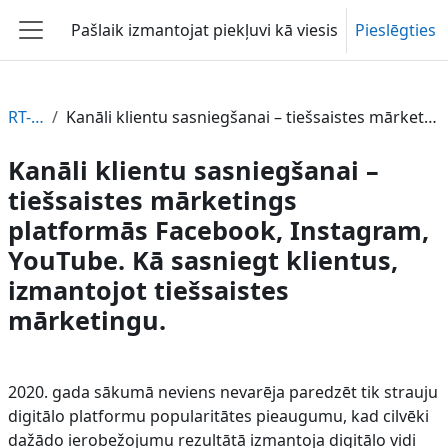
Atvērt galveno saturu
Pašlaik izmantojat piekļuvi kā viesis
Pieslēgties
Sānu panelis
RT-PARTIKA-LV
Kanāli klientu sasniegšanai – tiešsaistes mārketings platformās Facebook, Instagram, YouTube. Kā sasniegt klientus, izmantojot tiešsaistes mārketingu.
Kanāli klientu sasniegšanai –
tiešsaistes mārketings
platformās Facebook, Instagram,
YouTube. Kā sasniegt klientus,
izmantojot tiešsaistes
mārketingu.
Section outline
2020. gada sākumā neviens nevarēja paredzēt tik strauju
digitālo platformu popularitātes pieaugumu, kad cilvēki
dažādo ierobežojumu rezultātā izmantoja digitālo vidi