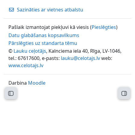
Sazināties ar vietnes atbalstu
Pašlaik izmantojat piekļuvi kā viesis (
Pieslēgties
)
Datu glabāšanas kopsavilkums
Pārslēgties uz standarta tēmu
©
Lauku ceļotājs
, Kalnciema iela 40, Rīga, LV-1046,
tel.: 67617600, e-pasts:
lauku@celotajs.lv
web:
www.celotajs.lv
Darbina
Moodle
Atvērt kursu indeksu
Atvēr