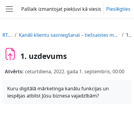
Atvērt galveno saturu
Pašlaik izmantojat piekļuvi kā viesis
Pieslēgties
Sānu panelis
RT-PARTIKA-LV
Kanāli klientu sasniegšanai – tiešsaistes mārketings platformās Facebook, Instagram, YouTube. Kā sasniegt klientus, izmantojot tiešsaistes mārketingu.
1. uzdevums
1. uzdevums
Atvērts:
ceturtdiena, 2022. gada 1. septembris, 00:00
Kuru digitālā mārketinga kanālu funkcijas un
iespējas atbilst Jūsu biznesa vajadzībām?