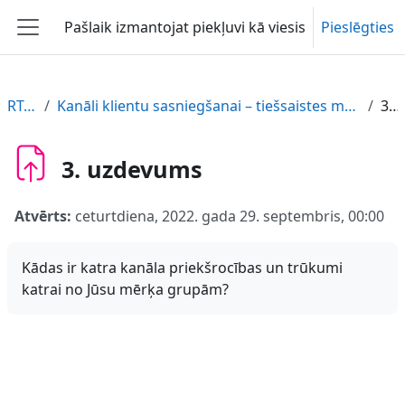
Atvērt galveno saturu
Pašlaik izmantojat piekļuvi kā viesis
Pieslēgties
Sānu panelis
RT-PARTIKA-LV
Kanāli klientu sasniegšanai – tiešsaistes mārketings platformās Facebook, Instagram, YouTube. Kā sasniegt klientus, izmantojot tiešsaistes mārketingu.
3. uzdevums
3. uzdevums
Atvērts:
ceturtdiena, 2022. gada 29. septembris, 00:00
Kādas ir katra kanāla priekšrocības un trūkumi
katrai no Jūsu mērķa grupām?