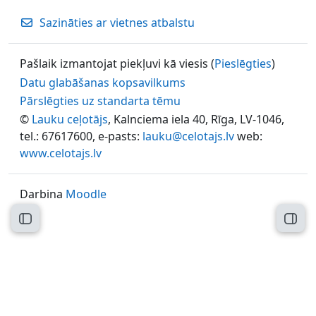
Sazināties ar vietnes atbalstu
Pašlaik izmantojat piekļuvi kā viesis (
Pieslēgties
)
Datu glabāšanas kopsavilkums
Pārslēgties uz standarta tēmu
©
Lauku ceļotājs
, Kalnciema iela 40, Rīga, LV-1046,
tel.: 67617600, e-pasts:
lauku@celotajs.lv
web:
www.celotajs.lv
Darbina
Moodle
Atvērt kursu indeksu
Atvēr