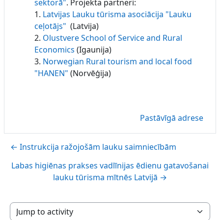
sektorā"
. Projekta partneri:
1.
Latvijas Lauku tūrisma asociācija "Lauku
ceļotājs"
(Latvija)
2.
Olustvere School of Service and Rural
Economics
(Igaunija)
3.
Norwegian Rural tourism and local food
"HANEN"
(Norvēģija)
Pastāvīgā adrese
← Instrukcija ražojošām lauku saimniecībām
Labas higiēnas prakses vadlīnijas ēdienu gatavošanai
lauku tūrisma mītnēs Latvijā →
Jump to activity