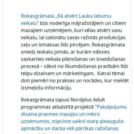
Rokasgrāmata „Kā atvērt Lauku labumu
veikalu”
būs noderīga mājražotājiem un citiem
mazajiem uzņēmējiem, kuri vēlas atvērt savu
veikalu, lai saīsinātu savas ražotās produkcijas
ceļu un izmaksas līdz pircējam. Rokasgrāmata
sniedz ieskatu jomās, ar kurām nāksies
saskarties veikala plānošanas un izveidošanas
procesā – sākot no likumdošanas prasībām līdz
telpu dizainam un mārketingam. Katrai tēmai
doti piemēri no prakses un norādes, kur meklēt
izsmeļošu informāciju.
Rokasgrāmata tapusi Nordplus Adult
programmas atbalstītā projektā
"Pakalpojumu
dizaina prasmes mazajos un mikro
uzņēmumos, stiprinot saikni starp pieaugušo
apmācību un darba vidi pārtikas ražošanas