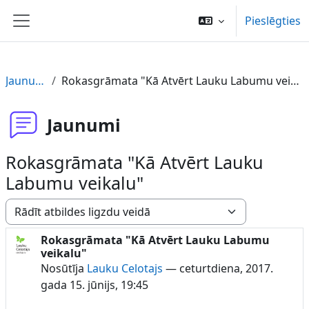
Atvērt galveno saturu
Pieslēgties
Sānu panelis
Jaunumi
Rokasgrāmata "Kā Atvērt Lauku Labumu veikalu"
Jaunumi
Rokasgrāmata "Kā Atvērt Lauku
Labumu veikalu"
Rādīšanas režīms
Rokasgrāmata "Kā Atvērt Lauku Labumu
Atbilžu skaits: 0
veikalu"
Nosūtīja
Lauku Celotajs
—
ceturtdiena, 2017.
gada 15. jūnijs, 19:45