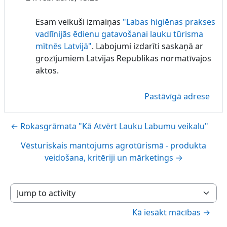
Esam veikuši izmaiņas
"Labas higiēnas prakses
vadlīnijās ēdienu gatavošanai lauku tūrisma
mītnēs Latvijā"
. Labojumi izdarīti saskaņā ar
grozījumiem Latvijas Republikas normatīvajos
aktos.
Pastāvīgā adrese
← Rokasgrāmata "Kā Atvērt Lauku Labumu veikalu"
Vēsturiskais mantojums agrotūrismā - produkta
veidošana, kritēriji un mārketings →
Jump to activity
Kā iesākt mācības →