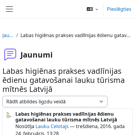
Atvērt galveno saturu
Pieslēgties
Sānu panelis
Jaunumi
Labas higiēnas prakses vadlīnijas ēdienu gatavošanai lauku tūrisma mītnēs Latvijā
Jaunumi
Labas higiēnas prakses vadlīnijas
ēdienu gatavošanai lauku tūrisma
mītnēs Latvijā
Rādīšanas režīms
Labas higiēnas prakses vadlīnijas ēdienu
Atbilžu skaits: 0
gatavošanai lauku tūrisma mītnēs Latvijā
Nosūtīja
Lauku Celotajs
—
trešdiena, 2016. gada
24. februāris, 13:28