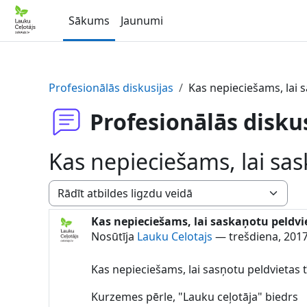
Atvērt galveno saturu
Sākums
Jaunumi
Profesionālās diskusijas
Kas nepieciešams, lai 
Profesionālās disku
Kas nepieciešams, lai sas
Rādīšanas režīms
Kas nepieciešams, lai saskaņotu peldvie
Atbilžu skaits: 1
Nosūtīja
Lauku Celotajs
—
trešdiena, 2017
Kas nepieciešams, lai sasņotu peldvietas 
Kurzemes pērle, "Lauku ceļotāja" biedrs