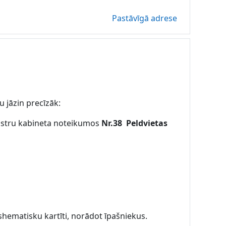
Pastāvīgā adrese
u jāzin precīzāk:
Ministru kabineta noteikumos
Nr.38
Peldvietas
shematisku kartīti, norādot īpašniekus.