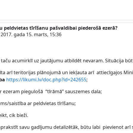
u peldvietas tīrīšanu pašvaldibai piederošā ezerā?
 2017. gada 15. marts, 15:36
s, taču acumirklī uz jautājumu atbildēt nevaram. Situācija būt
rādīta arī teritorijas plānojumā un iekļauta arī attiecīgajos 
ība
https://likumi.lv/doc.php?id=242655
;
 ir ezeram piegulošā “tīrāmā” sauszemes dala;
s/saistība ar peldvietas tīrīšanu;
kt, cik bieži.
rakstīt savu gadījumu detalizētāk, būtu labi pievienot arī 