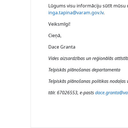
Lūgums visu informāciju sūtīt mūs
inga.tapina@varam.gov.lv
.
Veiksmīgi!
Cieņā,
Dace Granta
Vides aizsardzības un reģionālās attīstīb
Telpiskās plānošanas departamenta
Telpiskās plānošanas politikas nodaļas 
tālr. 67026553, e-pasts
dace.granta@va