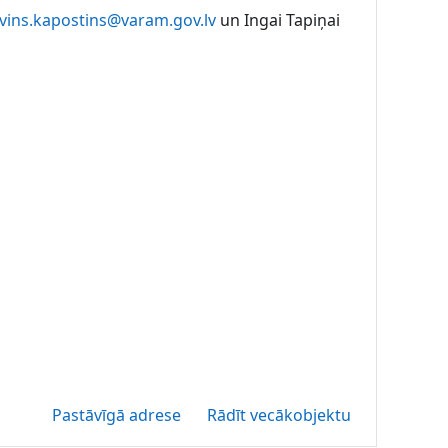
vins.kapostins@varam.gov.lv
un Ingai Tapiņai
Pastāvīgā adrese
Rādīt vecākobjektu