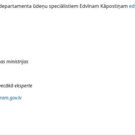
u departamenta ūdeņu speciālistiem Edvīnam Kāpostiņam
ed
as ministrijas
vecākā eksperte
ram.gov.lv