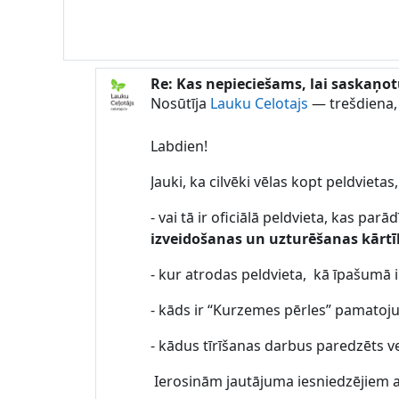
Re: Kas nepieciešams, lai saskaņot
Atbildot uz Lauku Celotajs
Nosūtīja
Lauku Celotajs
—
trešdiena,
Labdien!
Jauki, ka cilvēki vēlas kopt peldvieta
- vai tā ir oficiālā peldvieta, kas pa
izveidošanas un uzturēšanas kārt
- kur atrodas peldvieta, kā īpašumā
- kāds ir “Kurzemes pērles” pamatojum
- kādus tīrīšanas darbus paredzēts vei
Ierosinām jautājuma iesniedzējiem ap