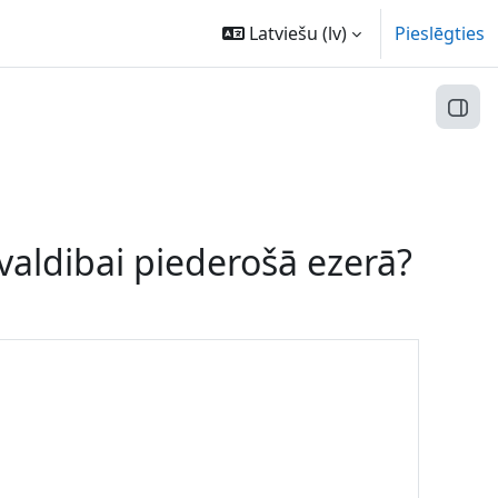
Latviešu ‎(lv)‎
Pieslēgties
Atvēr
valdibai piederošā ezerā?