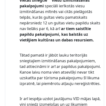
vietās sniegtie viesu izmitināšanas
pakalpojumi
speciāli ierīkotās viesu
izmitināšanas mītnēs vai citās pielāgotās
telpās, kurās gultas vietu pamatskaits
nepārsniedz 12 un gultas vietu papildu skaits
nav lielāks par 6, kā arī
ar tie
m saistītie
papildu pakalpojumi, kas balstās uz
vietējiem kultūras un dabas resursiem.
Tātad pamatā ir jābūt lauku teritorijās
sniegtajiem izmitināšanas pakalpojumiem,
tad attiecināmi ir arī ar papildus pakalpojumi.
Kanoe laivu noma vien atsevišķi nevar tikt
uzskatīta par tūrisma pakalpojumu šī likuma
izpratnē, lai piemērotu atļauju nereģistrēties.
Ir arī iespēja uzdot jautājumu VID mājas lapā,
viņi sniedz izsmeļošas un uz likumiem