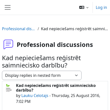
Skip to main content
Log in
Side panel
Professional discussions
Kad nepieciešams reģistrēt saimniecisko darbību?
Professional discussions
Kad nepieciešams reģistrēt
saimniecisko darbību?
Display mode
Kad nepieciešams reģistrēt saimniecisko
Number of replies: 1
darbību?
by
Lauku Celotajs
-
Thursday, 25 August 2016,
7:02 PM