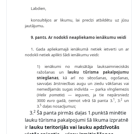
Labdien,
konsultējos ar likumu, lai precīzi atbildētu uz jūsu
jautājumu
.
9. pants. Ar nodokli neapliekamo ienākumu veidi
1. Gada apliekamajā ienākumā netiek ietverti un ar
nodokli netiek aplikti šādi ienākumu veidi:
1) ienākumi no maksātāja lauksaimnieciskās
ražošanas un
lauku tūrisma pakalpojumu
sniegšanas
, kā arī no sēņošanas, ogošanas,
savvaļas ārstniecības augu un ziedu vākšanas vai
nemedījamās sugas indivīda — parka vīngliemezis
(
Helix pomatia
) — ieguves, ja tie nepārsniedz
1
2
3000
euro
gadā, ņemot vērā šā panta 3.
, 3.
un
5
3.
daļas nosacījumus;
2
3.
Šā panta pirmās daļas 1.punktā minētie
lauku tūrisma pakalpojumi šā likuma izpratnē
ir
lauku teritorijās vai lauku apdzīvotās