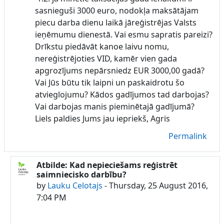
sasnieguši 3000 euro, nodokļa maksātājam
piecu darba dienu laikā jāreģistrējas Valsts
ieņēmumu dienestā. Vai esmu sapratis pareizi?
Drīkstu piedāvāt kanoe laivu nomu,
nereģistrējoties VID, kamēr vien gada
apgrozījums nepārsniedz EUR 3000,00 gadā?
Vai Jūs būtu tik laipni un paskaidrotu šo
atvieglojumu? Kādos gadījumos tad darbojas?
Vai darbojas manis pieminētajā gadījumā?
Liels paldies Jums jau iepriekš, Agris
Permalink
Atbilde: Kad nepieciešams reģistrēt
In reply to Lauku Celotajs
saimniecisko darbību?
by
Lauku Celotajs
-
Thursday, 25 August 2016,
7:04 PM