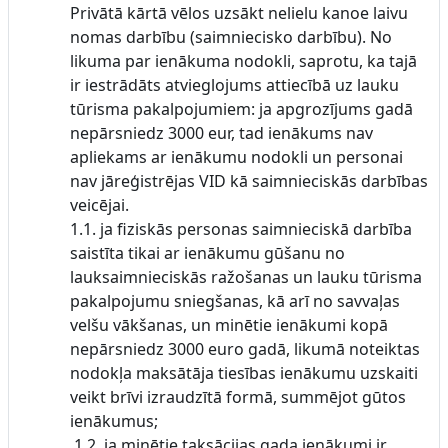
Privātā kārtā vēlos uzsākt nelielu kanoe laivu
nomas darbību (saimniecisko darbību). No
likuma par ienākuma nodokli, saprotu, ka tajā
ir iestrādāts atvieglojums attiecībā uz lauku
tūrisma pakalpojumiem: ja apgrozījums gadā
nepārsniedz 3000 eur, tad ienākums nav
apliekams ar ienākumu nodokli un personai
nav jāreģistrējas VID kā saimnieciskās darbības
veicējai.
1.1. ja fiziskās personas saimnieciskā darbība
saistīta tikai ar ienākumu gūšanu no
lauksaimnieciskās ražošanas un lauku tūrisma
pakalpojumu sniegšanas, kā arī no savvaļas
velšu vākšanas, un minētie ienākumi kopā
nepārsniedz 3000 euro gadā, likumā noteiktas
nodokļa maksātāja tiesības ienākumu uzskaiti
veikt brīvi izraudzītā formā, summējot gūtos
ienākumus;
1.2. ja minētie taksācijas gada ienākumi ir