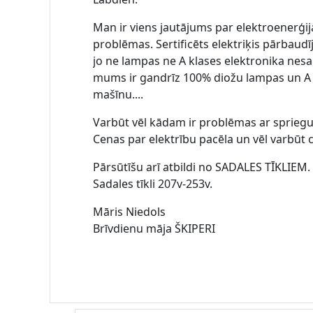
Man ir viens jautājums par elektroenerģi
problēmas. Sertificēts elektriķis pārbaud
jo ne lampas ne A klases elektronika nesa
mums ir gandrīz 100% diožu lampas un A 
mašīnu....
Varbūt vēl kādam ir problēmas ar spriegu
Cenas par elektrību pacēla un vēl varbūt ce
Pārsūtīšu arī atbildi no SADALES TĪKLIEM.
Sadales tīkli 207v-253v.
Māris Niedols
Brīvdienu māja ŠKIPERI