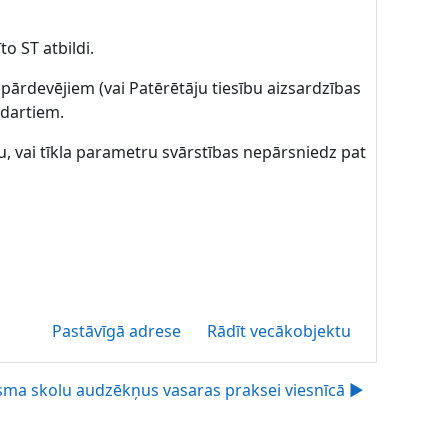
o ST atbildi.
 pārdevējiem (vai Patērētāju tiesību aizsardzības
andartiem.
u, vai tīkla parametru svārstības nepārsniedz pat
Pastāvīgā adrese
Rādīt vecākobjektu
sma skolu audzēkņus vasaras praksei viesnīcā ▶︎