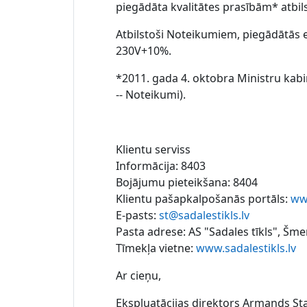
piegādāta kvalitātes prasībām* atbil
Atbilstoši Noteikumiem, piegādātās 
230V+10%.
*2011. gada 4. oktobra Ministru kab
-- Noteikumi).
Klientu serviss
Informācija: 8403
Bojājumu pieteikšana: 8404
Klientu pašapkalpošanās portāls:
www
E-pasts:
st@sadalestikls.lv
Pasta adrese: AS "Sadales tīkls", Šmer
Tīmekļa vietne:
www.sadalestikls.lv
Ar cieņu,
Ekspluatācijas direktors Armands St