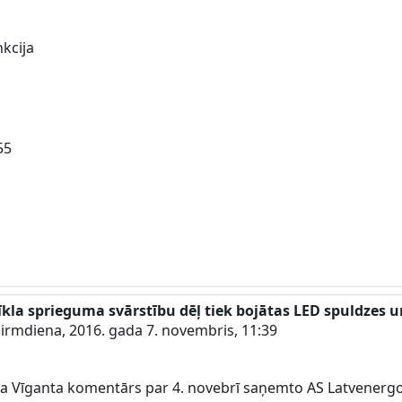
kcija
55
otīkla sprieguma svārstību dēļ tiek bojātas LED spuldzes 
irmdiena, 2016. gada 7. novembris, 11:39
a Vīganta komentārs par 4. novebrī saņemto AS Latvenergo 