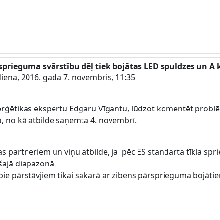
a sprieguma svārstību dēļ tiek bojātas LED spuldzes un A 
iena, 2016. gada 7. novembris, 11:35
nerģētikas ekspertu Edgaru Vīgantu, lūdzot komentēt problē
, no kā atbilde saņemta 4. novembrī.
s partneriem un viņu atbilde, ja pēc ES standarta tīkla spr
šajā diapazonā.
s pie pārstāvjiem tikai sakarā ar zibens pārsprieguma bojāt