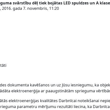
rieguma svārstību dēļ tiek bojātas LED spuldzes un A klas
 2016. gada 7. novembris, 11:20
tāti
bildes dokumenta kavēšanos un uz Jūsu iesniegumu, ka obje
egādāta elektroenerģija ar paaugstinātām sprieguma vērtībā
ās elektroenerģijas kvalitātes Darbnīcai noteikšanai nep
rieguma parametru mērījumu rezultāti liecina, ka Darbnīcai