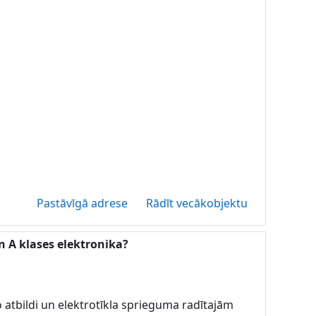
Pastāvīgā adrese
Rādīt vecākobjektu
un A klases elektronika?
atbildi un elektrotīkla sprieguma radītajām