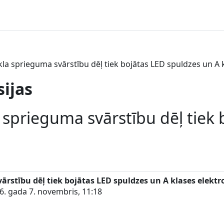
tīkla sprieguma svārstību dēļ tiek bojātas LED spuldzes un A 
sijas
kla sprieguma svārstību dēļ tie
vārstību dēļ tiek bojātas LED spuldzes un A klases elekt
6. gada 7. novembris, 11:18