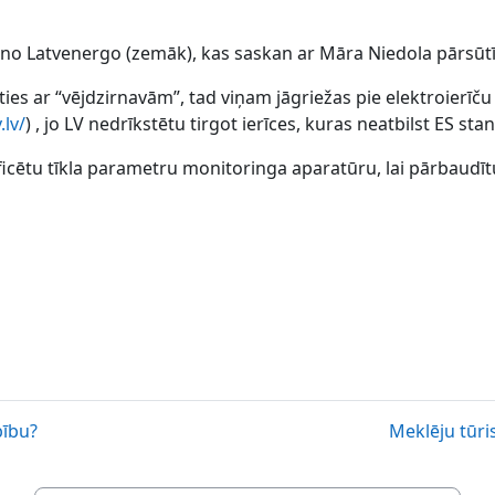
 no Latvenergo (zemāk), kas saskan ar Māra Niedola pārsūtīt
ties ar “vējdzirnavām”, tad viņam jāgriežas pie elektroierīču
lv/
) , jo LV nedrīkstētu tirgot ierīces, kuras neatbilst ES st
ificētu tīkla parametru monitoringa aparatūru, lai pārbaudīt
bību?
Meklēju tūri