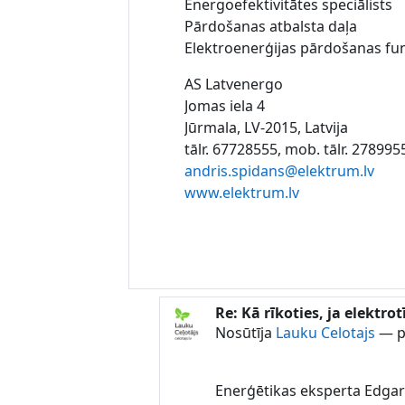
Energoefektivitātes speciālists
Pārdošanas atbalsta daļa
Elektroenerģijas pārdošanas fun
AS Latvenergo
Jomas iela 4
Jūrmala, LV-2015, Latvija
tālr. 67728555, mob. tālr. 278995
andris.spidans@elektrum.lv
www.elektrum.lv
Re: Kā rīkoties, ja elektr
Atbildot uz Lauku Celotajs
Nosūtīja
Lauku Celotajs
—
p
Enerģētikas eksperta Edgar