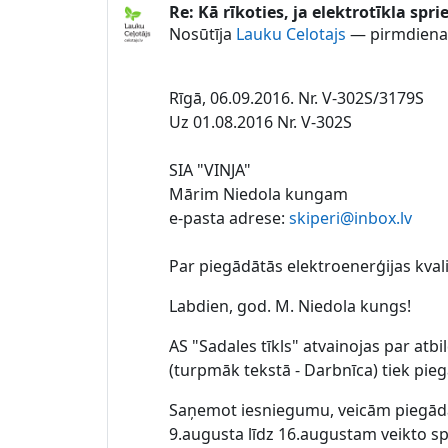
Re: Kā rīkoties, ja elektrotīkla sp
Atbildot uz Lauku Celotajs
Nosūtīja
Lauku Celotajs
—
pirmdiena,
Rīgā, 06.09.2016. Nr. V-302S/3179S
Uz 01.08.2016 Nr. V-302S
SIA "VINJA"
Mārim Niedola kungam
e-pasta adrese:
skiperi@inbox.lv
Par piegādātās elektroenerģijas kvali
Labdien, god. M. Niedola kungs!
AS "Sadales tīkls" atvainojas par at
(turpmāk tekstā - Darbnīca) tiek pi
Saņemot iesniegumu, veicām piegādāt
9.augusta līdz 16.augustam veikto sp