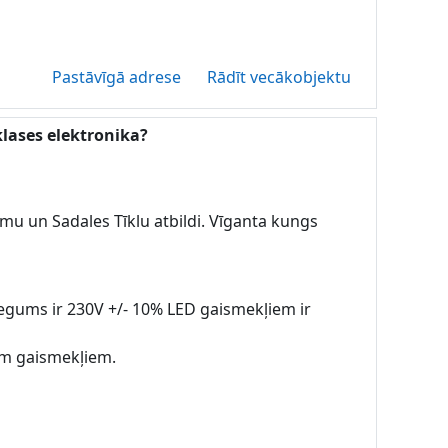
Pastāvīgā adrese
Rādīt vecākobjektu
klases elektronika?
mu un Sadales Tīklu atbildi. Vīganta kungs
iegums ir 230V +/- 10% LED gaismekļiem ir
iem gaismekļiem.