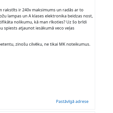
m rakstīts ir 240v maksimums un radās ar to
iožu lampas un A klases elektronika beidzas nost,
ifikāta nolikumu, kā man rīkoties? Uz šo brīdi
u spiests atjaunot iesākumā veco veļas
tentu, zinošu cilvēku, ne tikai MK noteikumus.
Pastāvīgā adrese