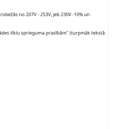
 robežās no 207V - 253V, jeb 230V -10% un
gādes tīklu sprieguma prasībām" (turpmāk tekstā