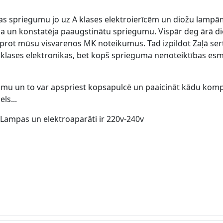
jas spriegumu jo uz A klases elektroierīcēm un diožu lampā
īja un konstatēja paaugstinātu spriegumu. Vispār deg ārā d
prot mūsu visvarenos MK noteikumus. Tad izpildot Zaļā sert
klases elektronikas, bet kopš sprieguma nenoteiktības esm
mu un to var apspriest kopsapulcē un paaicināt kādu kompe
ls...
 Lampas un elektroaparāti ir 220v-240v