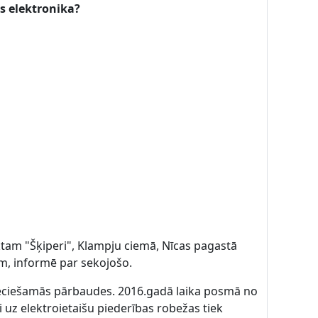
es elektronika?
ktam "Šķiperi", Klampju ciemā, Nīcas pagastā
m, informē par sekojošo.
ieciešamās pārbaudes. 2016.gadā laika posmā no
 uz elektroietaišu piederības robežas tiek