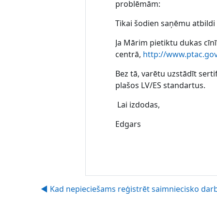
problēmām:
Tikai šodien saņēmu atbildi
Ja Mārim pietiktu dukas cīnī
centrā,
http://www.ptac.gov.
Bez tā, varētu uzstādīt sert
plašos LV/ES standartus.
Lai izdodas,
Edgars
◀︎ Kad nepieciešams reģistrēt saimniecisko dar