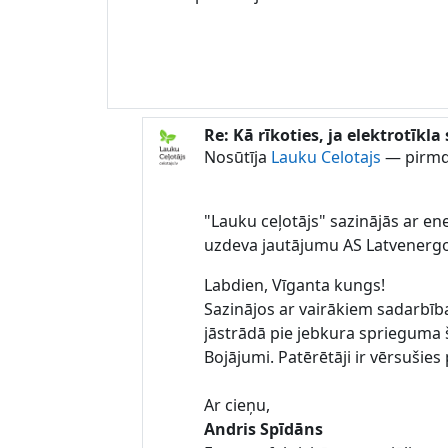
Re: Kā rīkoties, ja elektrotīkl
Atbildot uz Lauku Celotajs
Nosūtīja
Lauku Celotajs
—
pirmd
"Lauku ceļotājs" sazinājās ar e
uzdeva jautājumu AS Latvenergo
Labdien, Vīganta kungs!
Sazinājos ar vairākiem sadarbība
jāstrādā pie jebkura sprieguma 
Bojājumi. Patērētāji ir vērsušie
Ar cieņu,
Andris Spīdāns