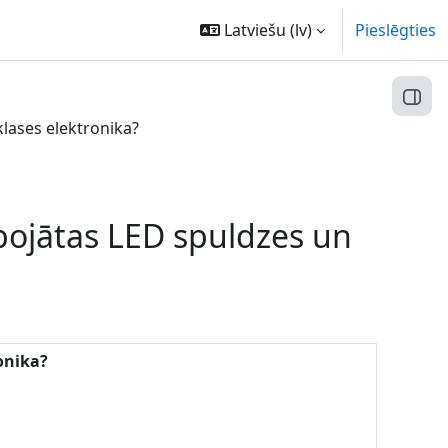
Latviešu ‎(lv)‎
Pieslēgties
Atvēr
klases elektronika?
k bojātas LED spuldzes un
ronika?