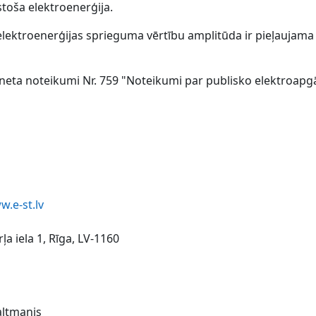
stoša elektroenerģija.
elektroenerģijas sprieguma vērtību amplitūda ir pieļaujama
ineta noteikumi Nr. 759 "Noteikumi par publisko elektroap
.e-st.lv
ļa iela 1, Rīga, LV-1160
altmanis