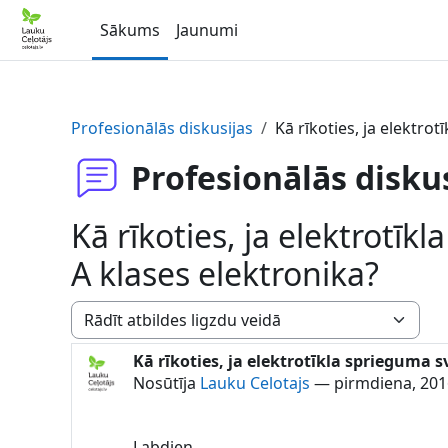
Atvērt galveno saturu
Sākums
Jaunumi
Profesionālās diskusijas
Kā rīkoties, ja elektro
Profesionālās disku
Kā rīkoties, ja elektrotī
A klases elektronika?
Rādīšanas režīms
Kā rīkoties, ja elektrotīkla sprieguma s
Atbilžu skaits: 3
Nosūtīja
Lauku Celotajs
—
pirmdiena, 201
Labdien.