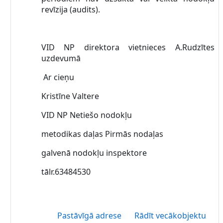
revīzija (audits).
VID NP direktora vietnieces A.Rudzītes
uzdevumā
Ar cieņu
Kristīne Valtere
VID NP Netiešo nodokļu
metodikas daļas Pirmās nodaļas
galvenā nodokļu inspektore
tālr.63484530
Pastāvīgā adrese
Rādīt vecākobjektu