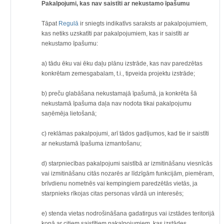
Pakalpojumi, kas nav saistīti ar nekustamo īpašumu
Tāpat
Regulā
ir sniegts indikatīvs saraksts ar pakalpojumiem,
kas netiks uzskatīti par pakalpojumiem, kas ir saistīti ar
nekustamo īpašumu:
a) tādu ēku vai ēku daļu plānu izstrāde, kas nav paredzētas
konkrētam zemesgabalam, t.i., tipveida projektu izstrāde;
b) preču glabāšana nekustamajā īpašumā, ja konkrēta šā
nekustamā īpašuma daļa nav nodota tikai pakalpojumu
saņēmēja lietošanā;
c) reklāmas pakalpojumi, arī tādos gadījumos, kad tie ir saistīti
ar nekustamā īpašuma izmantošanu;
d) starpniecības pakalpojumi saistībā ar izmitināšanu viesnīcās
vai izmitināšanu citās nozarēs ar līdzīgām funkcijām, piemēram,
brīvdienu nometnēs vai kempingiem paredzētās vietās, ja
starpnieks rīkojas citas personas vārdā un interesēs;
e) stenda vietas nodrošināšana gadatirgus vai izstādes teritorijā
kopā ar citiem saistītiem pakalpojumiem, kas izstādes