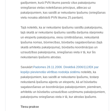
gadījumiem, kurā PVN likums paredz citus pakalpojumu
sniegšanas vietas noteikšanas principus, attiecas uz
pakalpojumiem, kas saistīti ar nekustamo īpašumu (sniegšanas
vietu nosaka atbilstoši PVN likuma 25.pantam).
Tajā noteikts, ka ar nekustamo īpašumu saistītu pakalpojumu,
tajā skaitā ar nekustamo īpašumu saistīta darījuma starpnieku
un ekspertu pakalpojuma, viesu izmitināšanas, nekustamā
īpašuma nomas, būvniecības, būvdarbu sagatavošanas (tajā
skaitā arhitektu pakalpojuma), būvdarbu koordinācijas un
uzraudzības pakalpojuma, sniegšanas vieta ir tā, kur šis
nekustamais īpašums atrodas.
Savukārt
Padomes 28.11.2006. Direktīvā 2006/112/EK par
kopējo pievienotās vērtības nodokļa sistēmu
noteikts, ka
pakalpojumiem, kas saistīti ar nekustamo īpašumu, tostarp
nekustamā īpašuma aģentu un ekspertu, kā arī būvdarbu
sagatavošanas un koordinācijas pakalpojumiem, piemēram,
arhitektu un būvdarbu uzraudzības uzņēmumu pakalpojumiem,
pakalpojumu sniegšanas vieta ir tā, kur atrodas īpašums.
Tiesu prakse