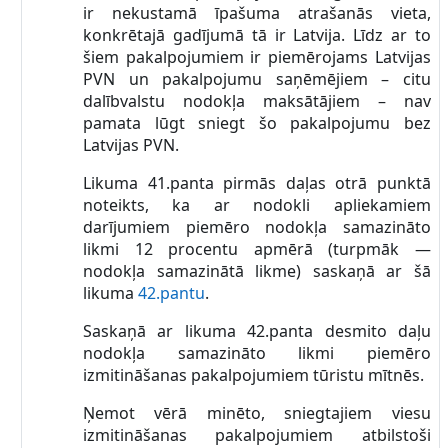
ir nekustamā īpašuma atrašanās vieta,
konkrētajā gadījumā tā ir Latvija. Līdz ar to
šiem pakalpojumiem ir piemērojams Latvijas
PVN un pakalpojumu saņēmējiem – citu
dalībvalstu nodokļa maksātājiem – nav
pamata lūgt sniegt šo pakalpojumu bez
Latvijas PVN.
Likuma 41.panta pirmās daļas otrā punktā
noteikts, ka ar nodokli apliekamiem
darījumiem piemēro nodokļa samazināto
likmi 12 procentu apmērā (turpmāk —
nodokļa samazinātā likme) saskaņā ar šā
likuma
42.pantu
.
Saskaņā ar likuma 42.panta desmito daļu
nodokļa samazināto likmi piemēro
izmitināšanas pakalpojumiem tūristu mītnēs.
Ņemot vērā minēto, sniegtajiem viesu
izmitināšanas pakalpojumiem atbilstoši