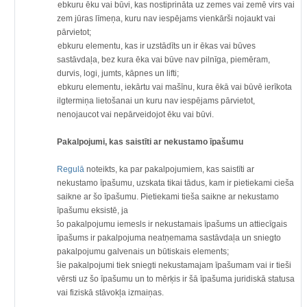
·
jebkuru ēku vai būvi, kas nostiprināta uz zemes vai zemē virs vai
zem jūras līmeņa, kuru nav iespējams vienkārši nojaukt vai
pārvietot;
·
jebkuru elementu, kas ir uzstādīts un ir ēkas vai būves
sastāvdaļa, bez kura ēka vai būve nav pilnīga, piemēram,
durvis, logi, jumts, kāpnes un lifti;
·
jebkuru elementu, iekārtu vai mašīnu, kura ēkā vai būvē ierīkota
ilgtermiņa lietošanai un kuru nav iespējams pārvietot,
nenojaucot vai nepārveidojot ēku vai būvi.
Pakalpojumi, kas saistīti ar nekustamo īpašumu
Regulā
noteikts, ka par pakalpojumiem, kas saistīti ar
nekustamo īpašumu, uzskata tikai tādus, kam ir pietiekami cieša
saikne ar šo īpašumu. Pietiekami tieša saikne ar nekustamo
īpašumu eksistē, ja
·
šo pakalpojumu iemesls ir nekustamais īpašums un attiecīgais
īpašums ir pakalpojuma neatņemama sastāvdaļa un sniegto
pakalpojumu galvenais un būtiskais elements;
·
šie pakalpojumi tiek sniegti nekustamajam īpašumam vai ir tieši
vērsti uz šo īpašumu un to mērķis ir šā īpašuma juridiskā statusa
vai fiziskā stāvokļa izmaiņas.