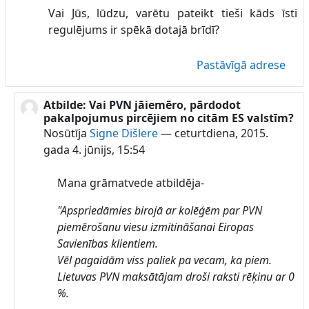
Vai Jūs, lūdzu, varētu pateikt tieši kāds īsti
regulējums ir spēkā dotajā brīdī?
Pastāvīgā adrese
Atbilde: Vai PVN jāiemēro, pārdodot
Atbildot uz Lauku Celotajs
pakalpojumus pircējiem no citām ES valstīm?
Nosūtīja
Signe Dišlere
—
ceturtdiena, 2015.
gada 4. jūnijs, 15:54
Mana grāmatvede atbildēja-
"Apspriedāmies birojā ar kolēģēm par PVN
piemērošanu viesu izmitināšanai Eiropas
Savienības klientiem.
Vēl pagaidām viss paliek pa vecam, ka piem.
Lietuvas PVN maksātājam droši raksti rēķinu ar 0
%.