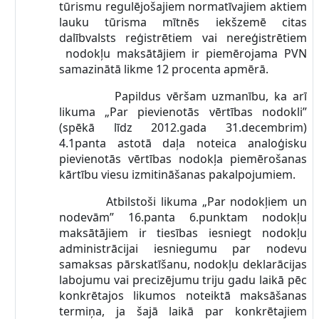
tūrismu regulējošajiem normatīvajiem aktiem
lauku tūrisma mītnēs iekšzemē citas
dalībvalsts reģistrētiem vai nereģistrētiem
nodokļu maksātājiem ir piemērojama PVN
samazinātā likme 12 procenta apmērā.
Papildus vēršam uzmanību, ka arī
likuma „Par pievienotās vērtības nodokli”
(spēkā līdz 2012.gada 31.decembrim)
4.1panta astotā daļa noteica analoģisku
pievienotās vērtības nodokļa piemērošanas
kārtību viesu izmitināšanas pakalpojumiem.
Atbilstoši likuma „Par nodokļiem un
nodevām” 16.panta 6.punktam nodokļu
maksātājiem ir tiesības iesniegt nodokļu
administrācijai iesniegumu par nodevu
samaksas pārskatīšanu, nodokļu deklarācijas
labojumu vai precizējumu triju gadu laikā pēc
konkrētajos likumos noteiktā maksāšanas
termiņa, ja šajā laikā par konkrētajiem