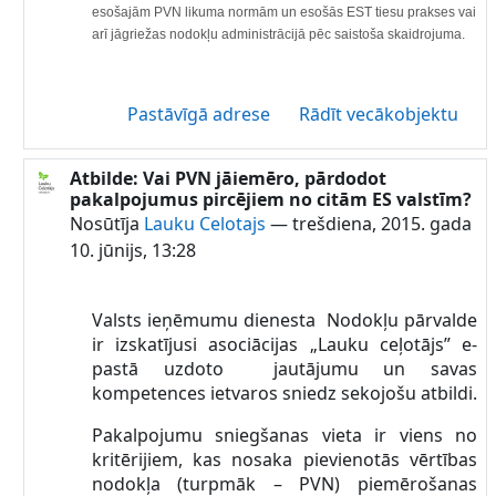
esošajām PVN likuma normām un esošās EST tiesu prakses vai
arī jāgriežas nodokļu administrācijā pēc saistoša skaidrojuma.
Pastāvīgā adrese
Rādīt vecākobjektu
Atbilde: Vai PVN jāiemēro, pārdodot
Atbildot uz Lauku Celotajs
pakalpojumus pircējiem no citām ES valstīm?
Nosūtīja
Lauku Celotajs
—
trešdiena, 2015. gada
10. jūnijs, 13:28
Valsts ieņēmumu dienesta Nodokļu pārvalde
ir izskatījusi asociācijas „Lauku ceļotājs” e-
pastā uzdoto jautājumu un savas
kompetences ietvaros sniedz sekojošu atbildi.
Pakalpojumu sniegšanas vieta ir viens no
kritērijiem, kas nosaka pievienotās vērtības
nodokļa (turpmāk – PVN) piemērošanas