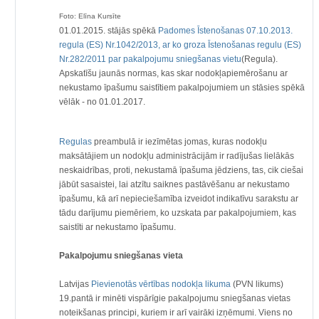
·
Foto: Elīna Kursīte
01.01.2015. stājās spēkā
Padomes Īstenošanas 07.10.2013.
regula (ES) Nr.1042/2013, ar ko groza Īstenošanas regulu (ES)
Nr.282/2011 par pakalpojumu sniegšanas vietu
(Regula).
Apskatīšu jaunās normas, kas skar nodokļapiemērošanu ar
nekustamo īpašumu saistītiem pakalpojumiem un stāsies spēkā
vēlāk - no 01.01.2017.
Regulas
preambulā ir iezīmētas jomas, kuras nodokļu
maksātājiem un nodokļu administrācijām ir radījušas lielākās
neskaidrības, proti, nekustamā īpašuma jēdziens, tas, cik ciešai
jābūt sasaistei, lai atzītu saiknes pastāvēšanu ar nekustamo
īpašumu, kā arī nepieciešamība izveidot indikatīvu sarakstu ar
tādu darījumu piemēriem, ko uzskata par pakalpojumiem, kas
saistīti ar nekustamo īpašumu.
Pakalpojumu sniegšanas vieta
Latvijas
Pievienotās vērtības nodokļa likuma
(PVN likums)
19.pantā ir minēti vispārīgie pakalpojumu sniegšanas vietas
noteikšanas principi, kuriem ir arī vairāki izņēmumi. Viens no