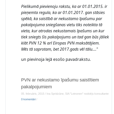
Pielikumā pievienoju rakstu, ka ar 01.01.2015. ir
pieņemta regula, ka ar 01.01.2017. gan stāsies
spēkā, ka saistībā ar nekustamo īpašumu par
pakalpojuma sniegšanas vietu tiks noteikta tā
vieta, kur atrodas nekustamais īpašums un kur
tiek sniegts šis pakalpojums un tad gan būs jāliek
klāt PVN 12 % arī Eiropas PVN maksātājiem.
Mēs tā saprotam, bet 2017.gads vēl tālu....
"
un pievinoja lejā esošo pavadrakstu.
PVN ar nekustamo īpašumu saistītiem
pakalpojumiem
05. februāris, 2015 / Ina Spridzāne, SIA "Leinonen" nodokļu konsultante
0 komentāri
/
·
·