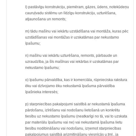
l) pastāvīgu konstrukciju, piemēram, gāzes, ūdens, notekūdeņu
cauruļvadu sistēmu un līdzīgu konstrukciju, uzturēšana,
atjaunošana un remonts;
m) tādu mašīnu vai iekārtu uzstādīšana vai montāža, kuras pēc
uzstādīšanas vai montāžas ir uzskatāmas par nekustamo
īpašumu;
n) mašīnu vai iekārtu uzturēšana, remonts, pārbaude un
uzraudzība, ja šīs mašīnas vai iekārtas ir uzskatāmas par
nekustamo īpašumu;
o) īpašumu pārvaldība, kas ir komerciāla, rūpnieciska rakstura
ēku vai dzīvojamo ēku nekustamā īpašuma pārvaldība
īpašnieka interesēs;
p) starpniecības pakalpojumi saistībā ar nekustamā īpašuma
pārdošanu, izīrēšanu vai nodošanu lietošanā un konkrētu
tiesību uz nekustamo īpašumu (neatkarīgi no tā, vai to uzskata
par materiālu īpašumu vai ne) vai nekustamā īpašuma lietu
tiesību nodibināšanu vai nodošanu, izņemot starpniecības
pakalpojumus saistībā arizmitināšanu viesnīcās u.tml., ja