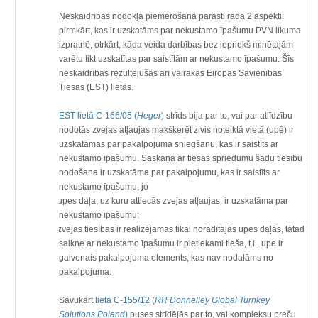
Neskaidrības nodokļa piemērošanā parasti rada 2 aspekti:
pirmkārt, kas ir uzskatāms par nekustamo īpašumu PVN likuma
izpratnē, otrkārt, kāda veida darbības bez iepriekš minētajām
varētu tikt uzskatītas par saistītām ar nekustamo īpašumu. Šīs
neskaidrības rezultējušās arī vairākās Eiropas Savienības
Tiesas (EST) lietās.
EST lietā C-166/05 (
Heger
)
strīds bija par to, vai par atlīdzību
nodotās zvejas atļaujas makšķerēt zivis noteiktā vietā (upē) ir
uzskatāmas par pakalpojuma sniegšanu, kas ir saistīts ar
nekustamo īpašumu. Saskaņā ar tiesas spriedumu šādu tiesību
nodošana ir uzskatāma par pakalpojumu, kas ir saistīts ar
nekustamo īpašumu, jo
·
upes daļa, uz kuru attiecās zvejas atļaujas, ir uzskatāma par
nekustamo īpašumu;
·
zvejas tiesības ir realizējamas tikai norādītajās upes daļās, tātad
saikne ar nekustamo īpašumu ir pietiekami tieša, t.i., upe ir
galvenais pakalpojuma elements, kas nav nodalāms no
pakalpojuma.
Savukārt
lietā C-155/12 (
RR Donnelley Global Turnkey
Solutions Poland
)
puses strīdējās par to, vai kompleksu preču