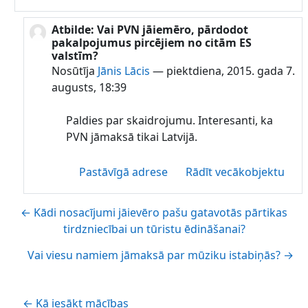
Atbilde: Vai PVN jāiemēro, pārdodot
Atbildot uz Lauku Celotajs
pakalpojumus pircējiem no citām ES
valstīm?
Nosūtīja
Jānis Lācis
—
piektdiena, 2015. gada 7.
augusts, 18:39
Paldies par skaidrojumu. Interesanti, ka
PVN jāmaksā tikai Latvijā.
Pastāvīgā adrese
Rādīt vecākobjektu
← Kādi nosacījumi jāievēro pašu gatavotās pārtikas
tirdzniecībai un tūristu ēdināšanai?
Vai viesu namiem jāmaksā par mūziku istabiņās? →
← Kā iesākt mācības