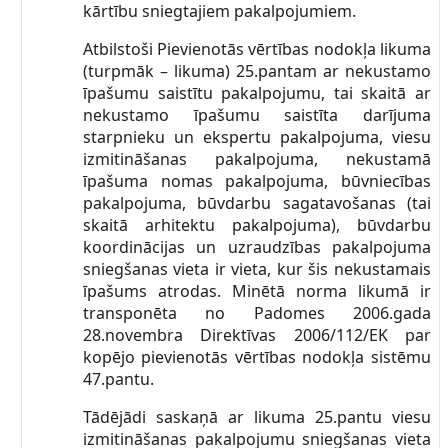
kārtību sniegtajiem pakalpojumiem.
Atbilstoši Pievienotās vērtības nodokļa likuma
(turpmāk – likuma) 25.pantam ar nekustamo
īpašumu saistītu pakalpojumu, tai skaitā ar
nekustamo īpašumu saistīta darījuma
starpnieku un ekspertu pakalpojuma, viesu
izmitināšanas pakalpojuma, nekustamā
īpašuma nomas pakalpojuma, būvniecības
pakalpojuma, būvdarbu sagatavošanas (tai
skaitā arhitektu pakalpojuma), būvdarbu
koordinācijas un uzraudzības pakalpojuma
sniegšanas vieta ir vieta, kur šis nekustamais
īpašums atrodas. Minētā norma likumā ir
transponēta no Padomes 2006.gada
28.novembra Direktīvas 2006/112/EK par
kopējo pievienotās vērtības nodokļa sistēmu
47.pantu.
Tādējādi saskaņā ar likuma 25.pantu viesu
izmitināšanas pakalpojumu sniegšanas vieta