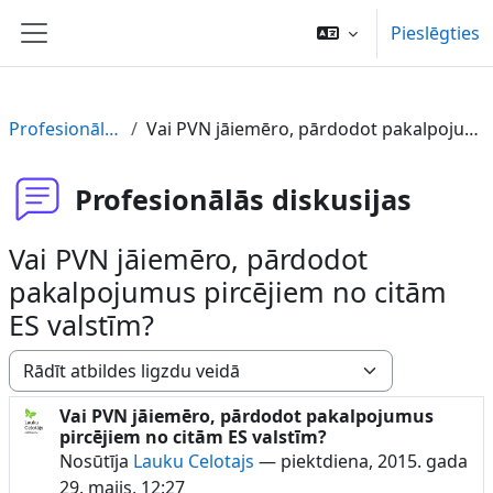
Atvērt galveno saturu
Pieslēgties
Sānu panelis
Profesionālās diskusijas
Vai PVN jāiemēro, pārdodot pakalpojumus pircējiem no citām ES valstīm?
Profesionālās diskusijas
Vai PVN jāiemēro, pārdodot
pakalpojumus pircējiem no citām
ES valstīm?
Rādīšanas režīms
Vai PVN jāiemēro, pārdodot pakalpojumus
Atbilžu skaits: 3
pircējiem no citām ES valstīm?
Nosūtīja
Lauku Celotajs
—
piektdiena, 2015. gada
29. maijs, 12:27