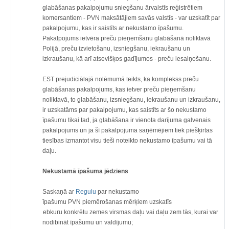
glabāšanas pakalpojumu sniegšanu ārvalstīs reģistrētiem
komersantiem - PVN maksātājiem savās valstīs - var uzskatīt par
pakalpojumu, kas ir saistīts ar nekustamo īpašumu.
Pakalpojums ietvēra preču pieņemšanu glabāšanā noliktavā
Polijā, preču izvietošanu, izsniegšanu, iekraušanu un
izkraušanu, kā arī atsevišķos gadījumos - preču iesaiņošanu.
EST prejudiciālajā nolēmumā teikts, ka komplekss preču
glabāšanas pakalpojums, kas ietver preču pieņemšanu
noliktavā, to glabāšanu, izsniegšanu, iekraušanu un izkraušanu,
ir uzskatāms par pakalpojumu, kas saistīts ar šo nekustamo
īpašumu tikai tad, ja glabāšana ir vienota darījuma galvenais
pakalpojums un ja šī pakalpojuma saņēmējiem tiek piešķirtas
tiesības izmantot visu tieši noteikto nekustamo īpašumu vai tā
daļu.
Nekustamā īpašuma jēdziens
Saskaņā ar
Regulu
par nekustamo
īpašumu PVN piemērošanas mērķiem uzskatīs
·
jebkuru konkrētu zemes virsmas daļu vai daļu zem tās, kurai var
nodibināt īpašumu un valdījumu;