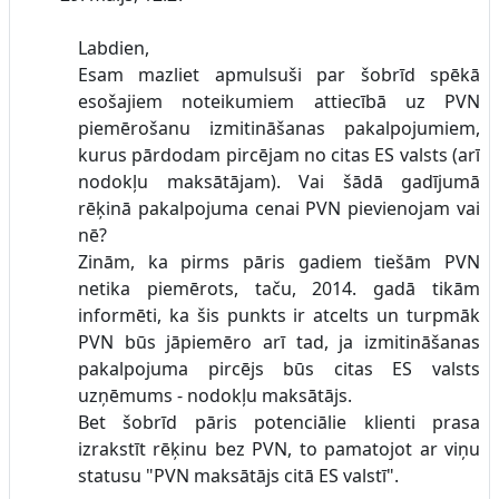
Labdien,
Esam mazliet apmulsuši par šobrīd spēkā
esošajiem noteikumiem attiecībā uz PVN
piemērošanu izmitināšanas pakalpojumiem,
kurus pārdodam pircējam no citas ES valsts (arī
nodokļu maksātājam). Vai šādā gadījumā
rēķinā pakalpojuma cenai PVN pievienojam vai
nē?
Zinām, ka pirms pāris gadiem tiešām PVN
netika piemērots, taču, 2014. gadā tikām
informēti, ka šis punkts ir atcelts un turpmāk
PVN būs jāpiemēro arī tad, ja izmitināšanas
pakalpojuma pircējs būs citas ES valsts
uzņēmums - nodokļu maksātājs.
Bet šobrīd pāris potenciālie klienti prasa
izrakstīt rēķinu bez PVN, to pamatojot ar viņu
statusu "PVN maksātājs citā ES valstī".