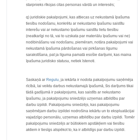
starpnieks rīkojas citas personas vārdā un interesēs;
q) juridiskie pakalpojumi, kas attiecas uz nekustamā īpašuma
tiesību nodošanu, konkrētu ar nekustamo īpašumu saistītu
interešu vai ar nekustamo īpašumu saistītu lietu tiesību
(neatkarīgi no tā, vai to uzskata par materiālu īpašumu vai ne)
nodibināšanu vai nodošanu, piemēram, notāra pakalpojumi vai
nekustamā īpašuma pārdošanas vai pirkšanas līgumu
sarakstīšana, pat ja līguma pamatā esošie darījumi, kas maina
īpašuma juridisko statusu, netiek īstenoti.
Saskaņā ar
Regulu
, ja iekārta ir nodota pakalpojumu saņēmēja
rīcībā, lai veiktu darbus nekustamajā īpašumā, šis darījums tikai
tādā gadījumā ir pakalpojums, kas saistīts ar nekustamo
īpašumu, ja pakalpojumu sniedzējs uzņemas atbildību par
darbu izpildi. Pakalpojumu sniedzējs, kas pakalpojumu
saņēmējam darbu izpildei nodrošina iekārtu un to ekspluatācijai
vajadzīgo personālu, uzņemas atbildību par darbu izpildi. Tomēr
pakalpojumu sniedzējs ar būtiskiem apstākļiem vai tiesību
aktiem ir tiesīgs atspēkot to, ka ir atbildīgs par darbu izpildi.