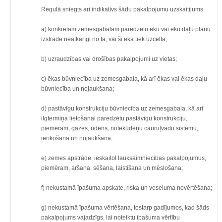
Regulā sniegts arī indikatīvs šādu pakalpojumu uzskaitījums:
a) konkrētam zemesgabalam paredzētu ēku vai ēku daļu plānu
izstrāde neatkarīgi no tā, vai šī ēka tiek uzcelta;
b) uzraudzības vai drošības pakalpojumi uz vietas;
c) ēkas būvniecība uz zemesgabala, kā arī ēkas vai ēkas daļu
būvniecība un nojaukšana;
d) pastāvīgu konstrukciju būvniecība uz zemesgabala, kā arī
ilgtermiņa lietošanai paredzētu pastāvīgu konstrukciju,
piemēram, gāzes, ūdens, notekūdeņu cauruļvadu sistēmu,
ierīkošana un nojaukšana;
e) zemes apstrāde, ieskaitot lauksaimniecības pakalpojumus,
piemēram, aršana, sēšana, laistīšana un mēslošana;
f) nekustamā īpašuma apskate, riska un veseluma novērtēšana;
g) nekustamā īpašuma vērtēšana, tostarp gadījumos, kad šāds
pakalpojums vajadzīgs, lai noteiktu īpašuma vērtību