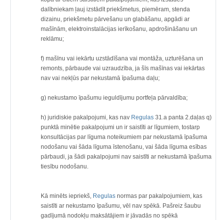
dalībniekam ļauj izstādīt priekšmetus, piemēram, stenda
dizainu, priekšmetu pārvešanu un glabāšanu, apgādi ar
mašīnām, elektroinstalācijas ierīkošanu, apdrošināšanu un
reklāmu;
f) mašīnu vai iekārtu uzstādīšana vai montāža, uzturēšana un
remonts, pārbaude vai uzraudzība, ja šīs mašīnas vai iekārtas
nav vai nekļūs par nekustamā īpašuma daļu;
g) nekustamo īpašumu ieguldījumu portfeļa pārvaldība;
h) juridiskie pakalpojumi, kas nav
Regulas
31.a panta 2.daļas q)
punktā minētie pakalpojumi un ir saistīti ar līgumiem, tostarp
konsultācijas par līguma noteikumiem par nekustamā īpašuma
nodošanu vai šāda līguma īstenošanu, vai šāda līguma esības
pārbaudi, ja šādi pakalpojumi nav saistīti ar nekustamā īpašuma
tiesību nodošanu.
Kā minēts iepriekš,
Regulas
normas par pakalpojumiem, kas
saistīti ar nekustamo īpašumu, vēl nav spēkā. Pašreiz šaubu
gadījumā nodokļu maksātājiem ir jāvadās no spēkā