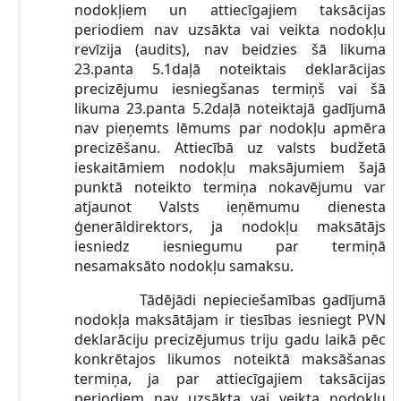
nodokļiem un attiecīgajiem taksācijas
periodiem nav uzsākta vai veikta nodokļu
revīzija (audits), nav beidzies šā likuma
23.panta 5.1daļā noteiktais deklarācijas
precizējumu iesniegšanas termiņš vai šā
likuma 23.panta 5.2daļā noteiktajā gadījumā
nav pieņemts lēmums par nodokļu apmēra
precizēšanu. Attiecībā uz valsts budžetā
ieskaitāmiem nodokļu maksājumiem šajā
punktā noteikto termiņa nokavējumu var
atjaunot Valsts ieņēmumu dienesta
ģenerāldirektors, ja nodokļu maksātājs
iesniedz iesniegumu par termiņā
nesamaksāto nodokļu samaksu.
Tādējādi nepieciešamības gadījumā
nodokļa maksātājam ir tiesības iesniegt PVN
deklarāciju precizējumus triju gadu laikā pēc
konkrētajos likumos noteiktā maksāšanas
termiņa, ja par attiecīgajiem taksācijas
periodiem nav uzsākta vai veikta nodokļu