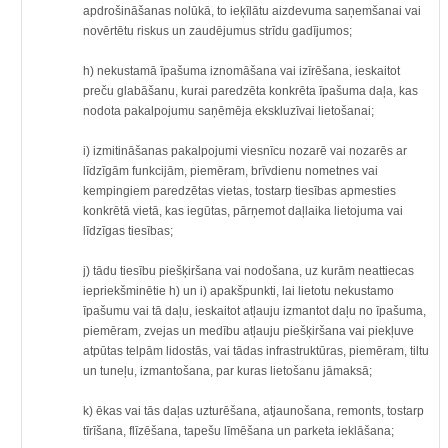
apdrošināšanas nolūkā, to ieķīlātu aizdevuma saņemšanai vai
novērtētu riskus un zaudējumus strīdu gadījumos;
h) nekustamā īpašuma iznomāšana vai izīrēšana, ieskaitot
preču glabāšanu, kurai paredzēta konkrēta īpašuma daļa, kas
nodota pakalpojumu saņēmēja ekskluzīvai lietošanai;
i) izmitināšanas pakalpojumi viesnīcu nozarē vai nozarēs ar
līdzīgām funkcijām, piemēram, brīvdienu nometnes vai
kempingiem paredzētas vietas, tostarp tiesības apmesties
konkrētā vietā, kas iegūtas, pārņemot daļlaika lietojuma vai
līdzīgas tiesības;
j) tādu tiesību piešķiršana vai nodošana, uz kurām neattiecas
iepriekšminētie h) un i) apakšpunkti, lai lietotu nekustamo
īpašumu vai tā daļu, ieskaitot atļauju izmantot daļu no īpašuma,
piemēram, zvejas un medību atļauju piešķiršana vai piekļuve
atpūtas telpām lidostās, vai tādas infrastruktūras, piemēram, tiltu
un tuneļu, izmantošana, par kuras lietošanu jāmaksā;
k) ēkas vai tās daļas uzturēšana, atjaunošana, remonts, tostarp
tīrīšana, flīzēšana, tapešu līmēšana un parketa ieklāšana;