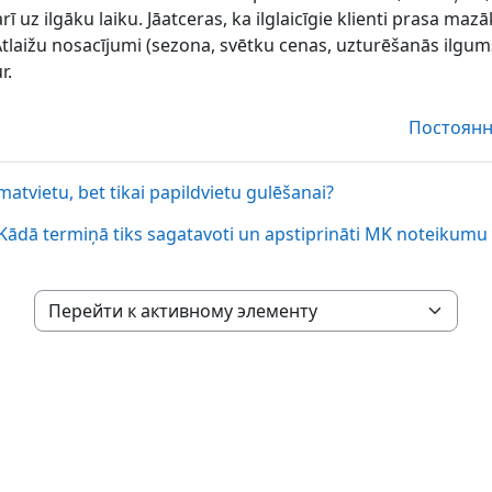
ī uz ilgāku laiku. Jāatceras, ka ilglaicīgie klienti prasa ma
idi. Atlaižu nosacījumi (sezona, svētku cenas, uzturēšanās ilgu
r.
Постоянн
atvietu, bet tikai papildvietu gulēšanai?
Kādā termiņā tiks sagatavoti un apstiprināti MK noteikumu 
Перейти к активному элементу