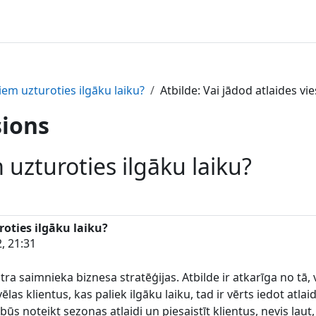
siem uzturoties ilgāku laiku?
Atbilde: Vai jādod atlaides vi
sions
 uzturoties ilgāku laiku?
roties ilgāku laiku?
, 21:31
tra saimnieka biznesa stratēģijas. Atbilde ir atkarīga no tā,
vēlas klientus, kas paliek ilgāku laiku, tad ir vērts iedot atla
būs noteikt sezonas atlaidi un piesaistīt klientus, nevis ļaut