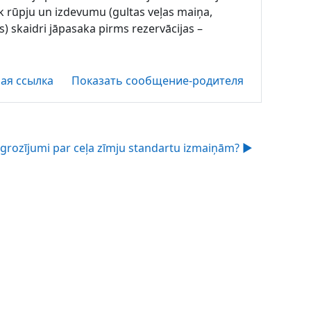
zāk rūpju un izdevumu (gultas veļas maiņa,
ms) skaidri jāpasaka pirms rezervācijas –
ая ссылка
Показать сообщение-родителя
grozījumi par ceļa zīmju standartu izmaiņām? ▶︎