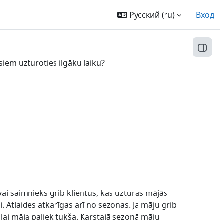
Русский ‎(ru)‎
Вход
Откр
esiem uzturoties ilgāku laiku?
 vai saimnieks grib klientus, kas uzturas mājās
idi. Atlaides atkarīgas arī no sezonas. Ja māju grib
, lai māja paliek tukša. Karstajā sezonā māju