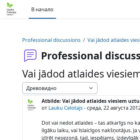
Перейти к основному содержанию
В начало
Professional discussions
Vai jādod atlaides vie
Professional discus
Vai jādod atlaides viesiem
Режим отображения
Atbilde: Vai jādod atlaides viesiem uztu
Количество ответов: 0
от
Lauku Celotajs
-
среда, 22 августа 2012
Dot vai nedot atlaides – tas atkarīgs no ka
ilgāku laiku, vai īslaicīgos nakšņotājus. Ja 
izīrēt nesezonā, tad, iespējams, izdevīgāk 