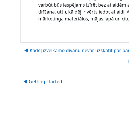
varbūt būs iespējams izīrēt bez atlaidēm ar
tīrīšana, utt.), kā dēļ ir vērts iedot atla
mārketinga materiālos, mājas lapā un citu
◀︎ Kādēļ izvelkamo dīvānu nevar uzskatīt par pam
◀︎ Getting started