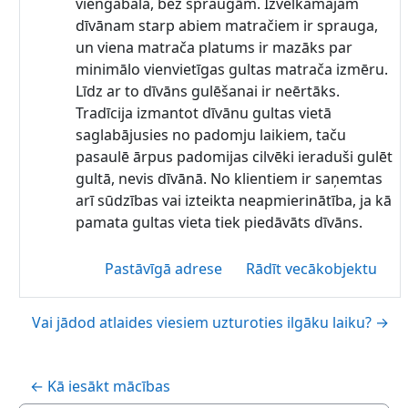
viengabala, bez spraugām. Izvelkamajam
dīvānam starp abiem matračiem ir sprauga,
un viena matrača platums ir mazāks par
minimālo vienvietīgas gultas matrača izmēru.
Līdz ar to dīvāns gulēšanai ir neērtāks.
Tradīcija izmantot dīvānu gultas vietā
saglabājusies no padomju laikiem, taču
pasaulē ārpus padomijas cilvēki ieraduši gulēt
gultā, nevis dīvānā. No klientiem ir saņemtas
arī sūdzības vai izteikta neapmierinātība, ja kā
pamata gultas vieta tiek piedāvāts dīvāns.
Pastāvīgā adrese
Rādīt vecākobjektu
Vai jādod atlaides viesiem uzturoties ilgāku laiku? →
← Kā iesākt mācības