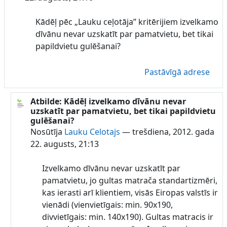
Kādēļ pēc „Lauku ceļotāja” kritērijiem izvelkamo
dīvānu nevar uzskatīt par pamatvietu, bet tikai
papildvietu gulēšanai?
Pastāvīgā adrese
Atbilde: Kādēļ izvelkamo dīvānu nevar
Atbildot uz Lauku Celotajs
uzskatīt par pamatvietu, bet tikai papildvietu
gulēšanai?
Nosūtīja
Lauku Celotajs
—
trešdiena, 2012. gada
22. augusts, 21:13
Izvelkamo dīvānu nevar uzskatīt par
pamatvietu, jo gultas matrača standartizmēri,
kas ierasti arī klientiem, visās Eiropas valstīs ir
vienādi (vienvietīgais: min. 90x190,
divvietīgais: min. 140x190). Gultas matracis ir