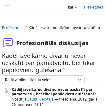
Atvērt galveno saturu
Pieslēgties
Sānu panelis
Profesionālās diskusijas
Kādēļ izvelkamo dīvānu nevar uzskatīt par pamatvietu, bet tikai papildvietu gulēšanai?
Profesionālās diskusijas
Kādēļ izvelkamo dīvānu nevar
uzskatīt par pamatvietu, bet tikai
papildvietu gulēšanai?
Rādīšanas režīms
Kādēļ izvelkamo dīvānu nevar uzskatīt par
Atbilžu skaits: 1
pamatvietu, bet tikai papildvietu gulēšanai?
Nosūtīja
Lauku Celotajs
—
trešdiena, 2012. gada
22. augusts, 21:10