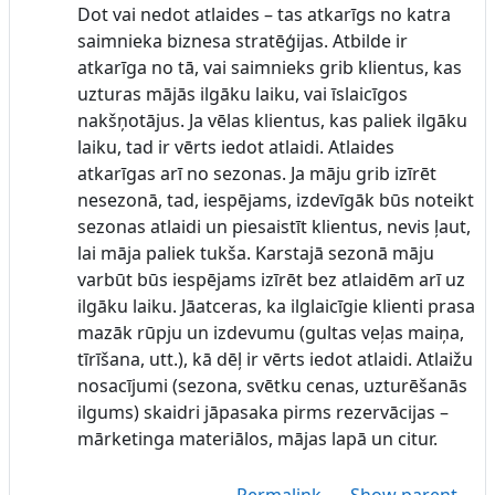
Dot vai nedot atlaides – tas atkarīgs no katra
saimnieka biznesa stratēģijas. Atbilde ir
atkarīga no tā, vai saimnieks grib klientus, kas
uzturas mājās ilgāku laiku, vai īslaicīgos
nakšņotājus. Ja vēlas klientus, kas paliek ilgāku
laiku, tad ir vērts iedot atlaidi. Atlaides
atkarīgas arī no sezonas. Ja māju grib izīrēt
nesezonā, tad, iespējams, izdevīgāk būs noteikt
sezonas atlaidi un piesaistīt klientus, nevis ļaut,
lai māja paliek tukša. Karstajā sezonā māju
varbūt būs iespējams izīrēt bez atlaidēm arī uz
ilgāku laiku. Jāatceras, ka ilglaicīgie klienti prasa
mazāk rūpju un izdevumu (gultas veļas maiņa,
tīrīšana, utt.), kā dēļ ir vērts iedot atlaidi. Atlaižu
nosacījumi (sezona, svētku cenas, uzturēšanās
ilgums) skaidri jāpasaka pirms rezervācijas –
mārketinga materiālos, mājas lapā un citur.
Permalink
Show parent