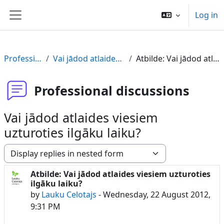
Skip to main content
Log in
Side panel
Professional discussions
Vai jādod atlaides viesiem uzturoties ilgāku laiku?
Atbilde: Vai jādod atlaides viesiem uzturoties ilgāku laiku?
Professional discussions
Vai jādod atlaides viesiem
uzturoties ilgāku laiku?
Display mode
Atbilde: Vai jādod atlaides viesiem uzturoties
Number of replies: 0
ilgāku laiku?
by
Lauku Celotajs
-
Wednesday, 22 August 2012,
9:31 PM