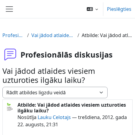
Atvērt galveno saturu
Pieslēgties
Sānu panelis
Profesionālās diskusijas
Vai jādod atlaides viesiem uzturoties ilgāku laiku?
Atbilde: Vai jādod atlaides viesiem uzturoties ilgāku laiku?
Profesionālās diskusijas
Vai jādod atlaides viesiem
uzturoties ilgāku laiku?
Rādīšanas režīms
Atbilde: Vai jādod atlaides viesiem uzturoties
Atbilžu skaits: 0
ilgāku laiku?
Nosūtīja
Lauku Celotajs
—
trešdiena, 2012. gada
22. augusts, 21:31