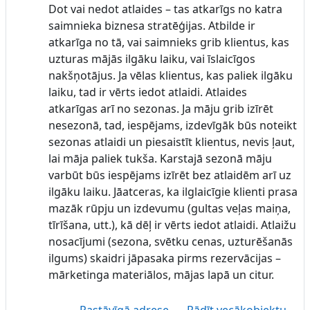
Dot vai nedot atlaides – tas atkarīgs no katra
saimnieka biznesa stratēģijas. Atbilde ir
atkarīga no tā, vai saimnieks grib klientus, kas
uzturas mājās ilgāku laiku, vai īslaicīgos
nakšņotājus. Ja vēlas klientus, kas paliek ilgāku
laiku, tad ir vērts iedot atlaidi. Atlaides
atkarīgas arī no sezonas. Ja māju grib izīrēt
nesezonā, tad, iespējams, izdevīgāk būs noteikt
sezonas atlaidi un piesaistīt klientus, nevis ļaut,
lai māja paliek tukša. Karstajā sezonā māju
varbūt būs iespējams izīrēt bez atlaidēm arī uz
ilgāku laiku. Jāatceras, ka ilglaicīgie klienti prasa
mazāk rūpju un izdevumu (gultas veļas maiņa,
tīrīšana, utt.), kā dēļ ir vērts iedot atlaidi. Atlaižu
nosacījumi (sezona, svētku cenas, uzturēšanās
ilgums) skaidri jāpasaka pirms rezervācijas –
mārketinga materiālos, mājas lapā un citur.
Pastāvīgā adrese
Rādīt vecākobjektu