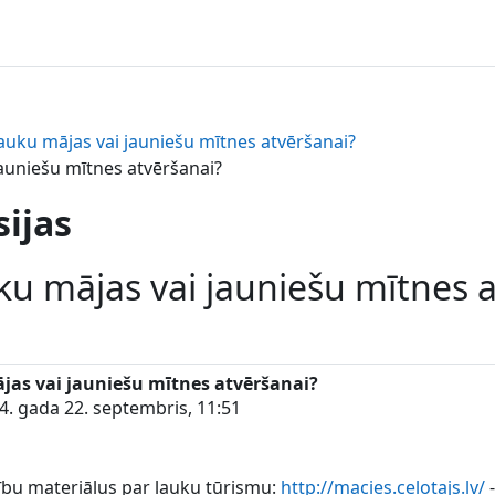
lauku mājas vai jauniešu mītnes atvēršanai?
jauniešu mītnes atvēršanai?
sijas
ku mājas vai jauniešu mītnes 
ājas vai jauniešu mītnes atvēršanai?
4. gada 22. septembris, 11:51
ību materiālus par lauku tūrismu:
http://macies.celotajs.lv/
-