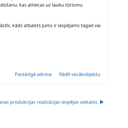
mdošanu, kas attiecas uz lauku tūrismu.
stīs, kāds atbalsts Jums ir iespējams tagad vai
Pastāvīgā adrese
Rādīt vecākobjektu
as produkcijas realizācijas iespējas veikalos. ▶︎