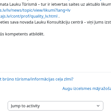
ata Lauku Tūrismā – tur ir ietvertas saites uz aktuālo liku
s.lv/lv/news/topic/view/likumi?lang=lv
ajs.lv/cont/prof/quality_lv.html
.
ties sava novada Lauku Konsultāciju centrā – viņi Jums izstā
ūs kompetents atbildēt.
īt brūno tūrisma/informācijas ceļa zīmi?
Augu izcelsmes mājražošan
Jump to activity