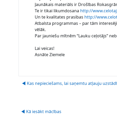
Jaunākais materiāls ir Drošības Rokasgrām
Te ir tikai likumdosana
http://www.celotaj
Un te kvalitates prasibas
http://www.celot
Atbalsta programmas – par tām interesējie
vēlāk.
Par jauniešu mītnēm “Lauku ceļotājs” neb
Lai veicas!
Asnāte Ziemele
◀︎ Kas nepieciešams, lai saņemtu atļauju uzstād
◀︎ Kā iesākt mācības