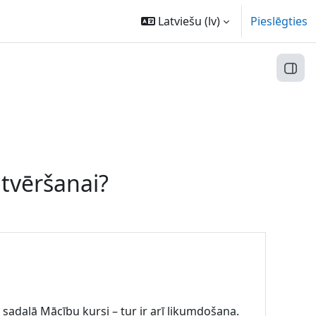
Latviešu ‎(lv)‎
Pieslēgties
Atvēr
atvēršanai?
 sadaļā Mācību kursi – tur ir arī likumdošana.