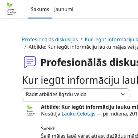
Atvērt galveno saturu
Sākums
Jaunumi
Profesionālās diskusijas
Kur iegūt informāciju 
Atbilde: Kur iegūt informāciju lauku mājas vai 
Profesionālās disku
Kur iegūt informāciju lau
Rādīšanas režīms
Atbilde: Kur iegūt informāciju lauku m
Atbilžu skaits: 0
Nosūtīja
Lauku Celotajs
—
pirmdiena, 201
Sveiki!
Šajā mājas lapā varat atrast dažādus māc