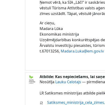
Ņemot vērā, ka SIA „Lāči” ir saskāri
vēstuli Tūrisma Attīstības valsts aģe
zīmes uzstādīt. Tāpat, vēstulē jānor
Ar cieņu,
Madara Lūka
Ekonomikas ministrija
Uzņēmējdarbības konkurētspējas d
Ārvalstu investīciju piesaistes, tūri
t.67013256,
Madara.Luka@em.gov.lv
Atbilde: Kas nepieciešams, lai saņ
Atbildot uz Lauku Celotajs
Nosūtīja
Lauku Celotajs
—
pirmdiena,
LR Satiksmes ministrijas atbilde piel
Satiksmes_ministrija_cela_zimes