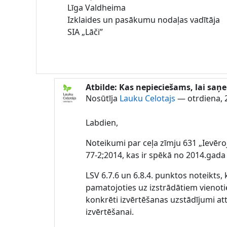
Līga Valdheima
Izklaides un pasākumu nodaļas vadītāja
SIA „Lāči”
Atbilde: Kas nepieciešams, lai saņ
Atbildot uz Lauku Celotajs
Nosūtīja
Lauku Celotajs
—
otrdiena, 
Labdien,
Noteikumi par ceļa zīmju 631 „Ievēroj
77-2;2014, kas ir spēkā no 2014.gada
LSV 6.7.6 un 6.8.4. punktos noteikts,
pamatojoties uz izstrādātiem vienoti
konkrēti izvērtēšanas uzstādījumi atti
izvērtēšanai.