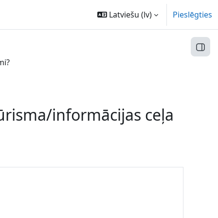
Latviešu ‎(lv)‎
Pieslēgties
Atvēr
mi?
ūrisma/informācijas ceļa