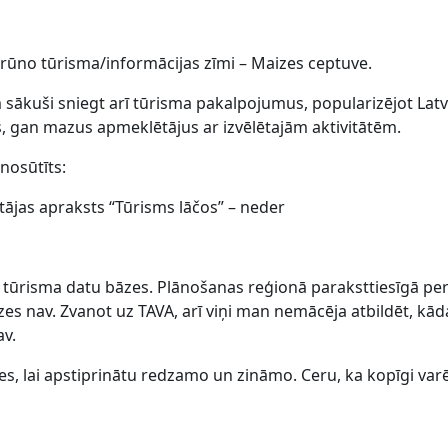
brūno tūrisma/informācijas zīmi – Maizes ceptuve.
sam sākuši sniegt arī tūrisma pakalpojumus, popularizējot Latv
lus, gan mazus apmeklētājus ar izvēlētajām aktivitātēm.
 nosūtīts:
jas apraksts “Tūrisms lāčos” – neder
 tūrisma datu bāzes. Plānošanas reģionā paraksttiesīgā per
es nav. Zvanot uz TAVA, arī viņi man nemācēja atbildēt, kā
av.
ies, lai apstiprinātu redzamo un zināmo. Ceru, ka kopīgi va