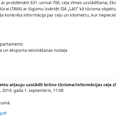
es ar problēmām 631. un/vai 706. ceļa zīmes uzstādīšanai, E
ntūrai (TAVA) ar lūgumu izvērtēt SIA „Lāči” kā tūrisma objekt
āda konkrēta informācija par ceļu un kilometru, kur nepieci
epartaments
sma un eksporta veicināšanas nodaļa
emtu atļauju uzstādīt brūno tūrisma/informācijas ceļa z
 2014. gada 1. septembris, 11:08
ikumā.
.pdf