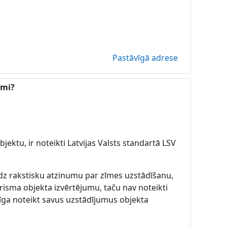
Pastāvīgā adrese
īmi?
jektu, ir noteikti Latvijas Valsts standartā LSV
iedz rakstisku atzinumu par zīmes uzstādīšanu,
risma objekta izvērtējumu, taču nav noteikti
esīga noteikt savus uzstādījumus objekta