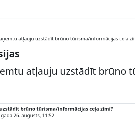
saņemtu atļauju uzstādīt brūno tūrisma/informācijas ceļa zī
sijas
ņemtu atļauju uzstādīt brūno t
uzstādīt brūno tūrisma/informācijas ceļa zīmi?
 gada 26. augusts, 11:52