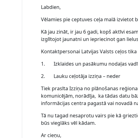
Labdien,
Vēlamies pie ceptuves ceļa malā izvietot 
Kā jau zināt, ir jau 6 gadi, kopš aktīvi e
izglītojot jaunatni un iepriecinot gan lie
Kontaktpersonai Latvijas Valsts ceļos tika
1. Izklaides un pasākumu nodaļas vadītā
2. Lauku ceļotāja izziņa – neder
Tiek prasīta Izziņa no plānošanas reģiona
komunicējām, norādīja, ka tādas datu bāz
informācijas centra pagastā vai novadā n
Tā nu tagad nesaprotu vairs pie kā griezt
būs vieglāks vēl kādam.
Ar cieņu,