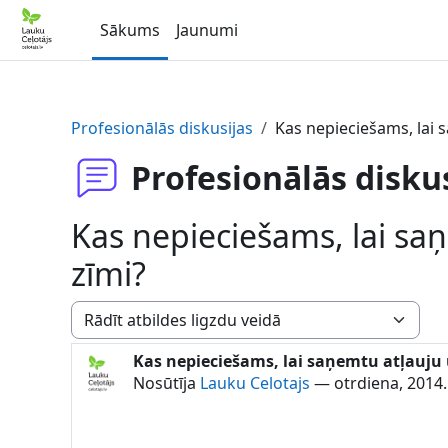
Atvērt galveno saturu
Sākums
Jaunumi
Profesionālās diskusijas
Kas nepieciešams, lai 
Profesionālās disku
Kas nepieciešams, lai sa
zīmi?
Rādīšanas režīms
Kas nepieciešams, lai saņemtu atļauju 
Atbilžu skaits: 2
Nosūtīja
Lauku Celotajs
—
otrdiena, 2014.