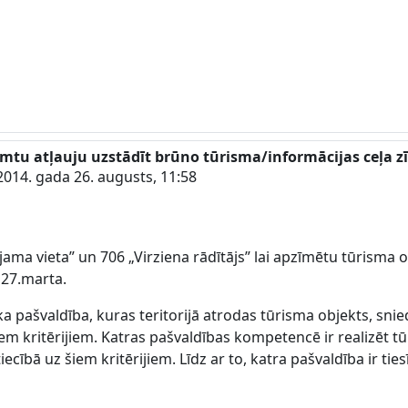
emtu atļauju uzstādīt brūno tūrisma/informācijas ceļa z
2014. gada 26. augusts, 11:58
ama vieta” un 706 „Virziena rādītājs” lai apzīmētu tūrisma ob
 27.marta.
 ka pašvaldība, kuras teritorijā atrodas tūrisma objekts, sn
em kritērijiem. Katras pašvaldības kompetencē ir realizēt tū
ecībā uz šiem kritērijiem. Līdz ar to, katra pašvaldība ir ti