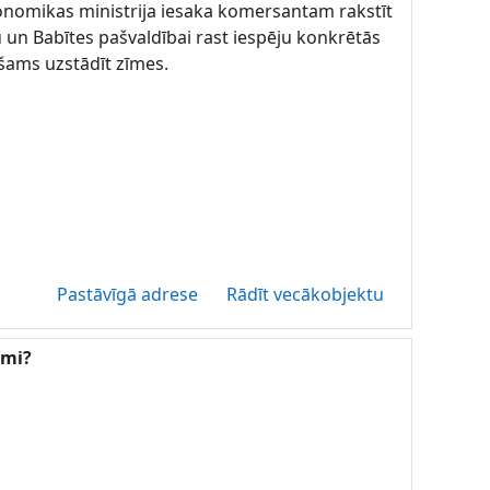
konomikas ministrija iesaka komersantam rakstīt
u un Babītes pašvaldībai rast iespēju konkrētās
ešams uzstādīt zīmes.
Pastāvīgā adrese
Rādīt vecākobjektu
īmi?