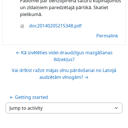
Padomei par benzopirēna saturu kūpinājumos
un zīdaiņiem paredzētajā pārtikā. Skatiet
pielikumā.
doc20140205215348.pdf
Permalink
← Kā izvēlēties videi draudzīgus mazgāšanas
līdzekļus?
Vai drīkst ražot mājas vīnu pārdošanai no Latvijā
audzētām vīnogām? →
← Getting started
Jump to activity