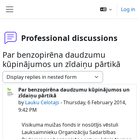
Skip to main content
Log in
Side panel
Professional discussions
Par benzopirēna daudzumu
kūpinājumos un zīdaiņu pārtikā
Display mode
Par benzopirēna daudzumu kūpinājumos un
Number of replies: 0
zīdaiņu pārtikā
by
Lauku Celotajs
-
Thursday, 6 February 2014,
9:42 PM
Visikuma muižas fonds ir nosūtījis vēstuli
Lauksaimnieku Organizāciju Sadarbības