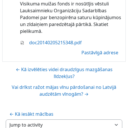
Visikuma muižas fonds ir nosūtījis vēstuli
Lauksaimnieku Organizāciju Sadarbības
Padomei par benzopirēna saturu kūpinājumos
un zīdaiņiem paredzētajā pārtikā. Skatiet
pielikumā.
doc20140205215348.pdf
Pastāvīgā adrese
← Kā izvēlēties videi draudzīgus mazgāšanas
līdzekļus?
Vai drīkst ražot mājas vīnu pārdošanai no Latvijā
audzētām vīnogām? →
← Kā iesākt mācības
Jump to activity