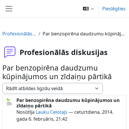
Atvērt galveno saturu
Pieslēgties
Sānu panelis
Profesionālās diskusijas
Par benzopirēna daudzumu kūpinājumos un zīdaiņu pārtikā
Profesionālās diskusijas
Par benzopirēna daudzumu
kūpinājumos un zīdaiņu pārtikā
Rādīšanas režīms
Par benzopirēna daudzumu kūpinājumos un
Atbilžu skaits: 0
zīdaiņu pārtikā
Nosūtīja
Lauku Celotajs
—
ceturtdiena, 2014.
gada 6. februāris, 21:42