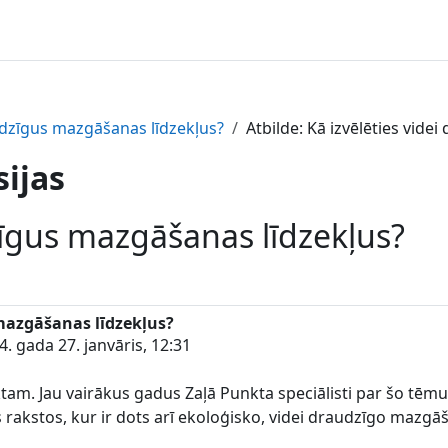
audzīgus mazgāšanas līdzekļus?
Atbilde: Kā izvēlēties vid
sijas
zīgus mazgāšanas līdzekļus?
 mazgāšanas līdzekļus?
. gada 27. janvāris, 12:31
m. Jau vairākus gadus Zaļā Punkta speciālisti par šo tēmu 
s rakstos, kur ir dots arī ekoloģisko, videi draudzīgo mazgā