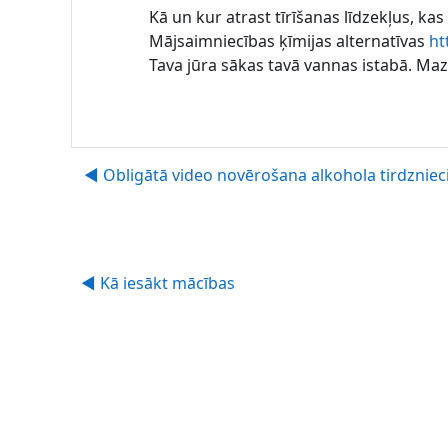
Kā un kur atrast tīrīšanas līdzekļus, kas
Mājsaimniecības ķīmijas alternatīvas
ht
Tava jūra sākas tavā vannas istabā. Mazg
◀︎ Obligātā video novērošana alkohola tirdznieci
◀︎ Kā iesākt mācības