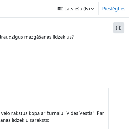
Latviešu ‎(lv)‎
Pieslēgties
Atvēr
ei draudzīgus mazgāšanas līdzekļus?
veio rakstus kopā ar žurnālu "Vides Vēstis". Par
šanas līdzekļu saraksts: