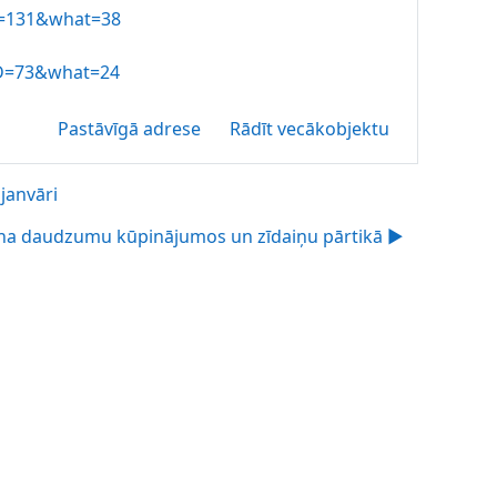
ID=131&what=38
?ID=73&what=24
Pastāvīgā adrese
Rādīt vecākobjektu
janvāri
na daudzumu kūpinājumos un zīdaiņu pārtikā ▶︎