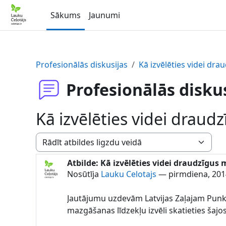
Atvērt galveno saturu
Sākums
Jaunumi
Profesionālās diskusijas
Kā izvēlēties videi dr
Profesionālās disku
Kā izvēlēties videi draud
Rādīšanas režīms
Atbilde: Kā izvēlēties videi draudzīgus
Atbilžu skaits: 0
Nosūtīja
Lauku Celotajs
—
pirmdiena, 2014
Jautājumu uzdevām Latvijas Zaļajam Punkta
mazgāšanas līdzekļu izvēli skatieties šajo