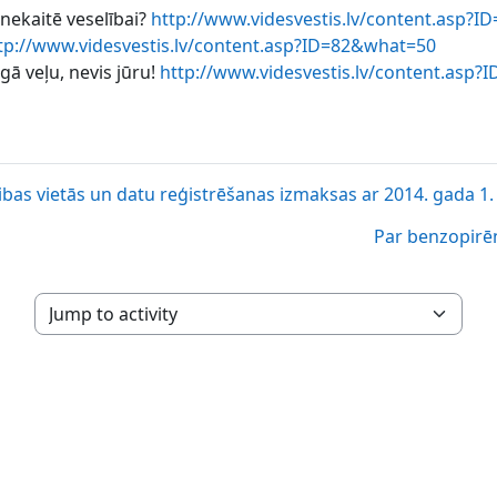
 nekaitē veselībai?
http://www.videsvestis.lv/content.asp?
tp://www.videsvestis.lv/content.asp?ID=82&what=50
ā veļu, nevis jūru!
http://www.videsvestis.lv/content.asp
bas vietās un datu reģistrēšanas izmaksas ar 2014. gada 1. 
Par benzopirē
Jump to activity