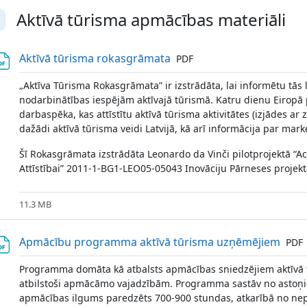
Aktīvā tūrisma apmācības materiāli
llapse
File
Aktīvā tūrisma rokasgrāmata
PDF
„Aktīva Tūrisma Rokasgrāmata” ir izstrādāta, lai informētu tās
nodarbinātības iespējām aktīvajā tūrismā. Katru dienu Eiropā 
darbaspēka, kas attīstītu aktīvā tūrisma aktivitātes (izjādes ar z
dažādi aktīvā tūrisma veidi Latvijā, kā arī informācija par mar
Šī Rokasgrāmata izstrādāta Leonardo da Vinči pilotprojektā “Act
Attīstībai” 2011-1-BG1-LEO05-05043 Inovāciju Pārneses projekta
11.3 MB
File
Apmācību programma aktīvā tūrisma uzņēmējiem
PDF
Programma domāta kā atbalsts apmācības sniedzējiem aktīvā 
atbilstoši apmācāmo vajadzībām. Programma sastāv no astoņ
apmācības ilgums paredzēts 700-900 stundas, atkarībā no nepi