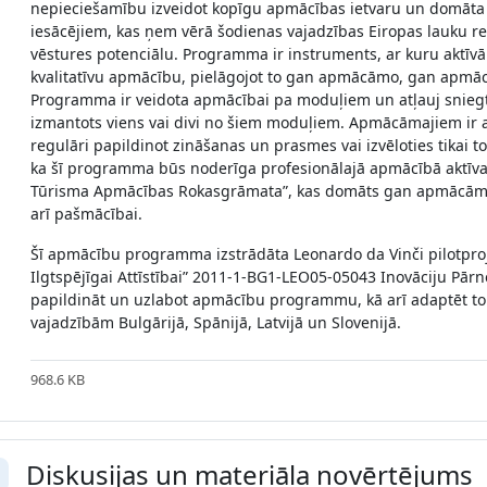
nepieciešamību izveidot kopīgu apmācības ietvaru un domāt
iesācējiem, kas ņem vērā šodienas vajadzības Eiropas lauku reģ
vēstures potenciālu. Programma ir instruments, ar kuru aktīvā
kvalitatīvu apmācību, pielāgojot to gan apmācāmo, gan apmāc
Programma ir veidota apmācībai pa moduļiem un atļauj sniegt 
izmantots viens vai divi no šiem moduļiem. Apmācāmajiem ir 
regulāri papildinot zināšanas un prasmes vai izvēloties tikai t
ka šī programma būs noderīga profesionālajā apmācībā aktīvajā
Tūrisma Apmācības Rokasgrāmata”, kas domāts gan apmācāma
arī pašmācībai.
Šī apmācību programma izstrādāta Leonardo da Vinči pilotproje
Ilgtspējīgai Attīstībai” 2011-1-BG1-LEO05-05043 Inovāciju Pārne
papildināt un uzlabot apmācību programmu, kā arī adaptēt to 
vajadzībām Bulgārijā, Spānijā, Latvijā un Slovenijā.
968.6 KB
Diskusijas un materiāla novērtējums
llapse