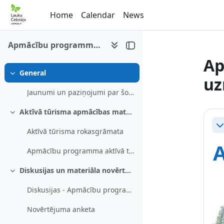
Skip to main content
Home
Calendar
News
Apmācību programma aktīvā tūrisma uzņēmējiem
Ap
General
Collapse
uz
Jaunumi un paziņojumi par šo e-mācību kursu
Se
Aktīvā tūrisma apmācības materiāli
Collapse
Co
Aktīvā tūrisma rokasgrāmata
Apmācību programma aktīvā tūrisma uzņēmējiem
Diskusijas un materiāla novērtējums
Collapse
Diskusijas - Apmācību programma aktīvā tūrisma uzņēmējiem
Novērtējuma anketa