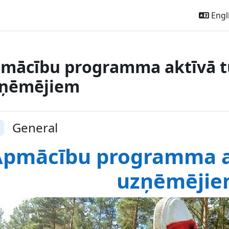
Engli
mācību programma aktīvā t
ņēmējiem
ction outline
General
llapse
Apmācību programma a
uzņēmēji