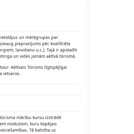
 lietotājus un mērķgrupas par
pieaug pieprasījums pēc kvalificēta
irgiem, laivošanu u.c.). Tajā ir apskatīti
ketinga un vides jomām aktīvā tūrismā.
our: Aktīvais Tūrisms Ilgtspējīgai
 ietvaros.
tūrisma mācību kursu izstrādē
iem moduļiem, kuru kopējais
eciešamības. Tā balstīta uz