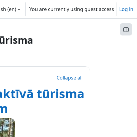
sh ‎(en)‎
You are currently using guest access
Log in
Open
ūrisma
Collapse all
ktīvā tūrisma
em