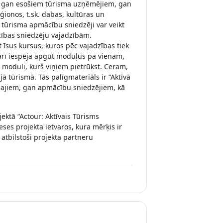
a gan esošiem tūrisma uzņēmējiem, gan
ionos, t.sk. dabas, kultūras un
 tūrisma apmācību sniedzēji var veikt
ības sniedzēju vajadzībām.
īsus kursus, kuros pēc vajadzības tiek
arī iespēja apgūt moduļus pa vienam,
o moduli, kurš viņiem pietrūkst. Ceram,
 tūrismā. Tās palīgmateriāls ir “Aktīvā
jiem, gan apmācību sniedzējiem, kā
ktā “Actour: Aktīvais Tūrisms
ses projekta ietvaros, kura mērķis ir
atbilstoši projekta partneru