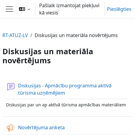
Atvērt galveno saturu
Pašlaik izmantojat piekļuvi
Pieslēgties
kā viesis
Sānu panelis
RT-ATUZ-LV
Diskusijas un materiāla novērtējums
Diskusijas un materiāla
novērtējums
Section outline
Diskusijas - Apmācību programma aktīvā
Forums
tūrisma uzņēmējiem
Diskusijas par un ap aktīvā tūrisma apmācības materiāliem
Atsauksme
Novērtējuma anketa