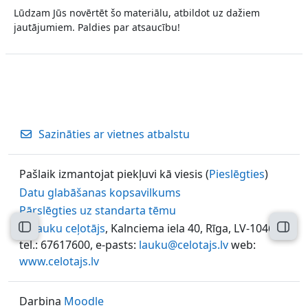
Lūdzam Jūs novērtēt šo materiālu, atbildot uz dažiem
jautājumiem. Paldies par atsaucību!
Sazināties ar vietnes atbalstu
Pašlaik izmantojat piekļuvi kā viesis (
Pieslēgties
)
Datu glabāšanas kopsavilkums
Pārslēgties uz standarta tēmu
©
Lauku ceļotājs
, Kalnciema iela 40, Rīga, LV-1046,
Atvērt kursu indeksu
Atvēr
tel.: 67617600, e-pasts:
lauku@celotajs.lv
web:
www.celotajs.lv
Darbina
Moodle