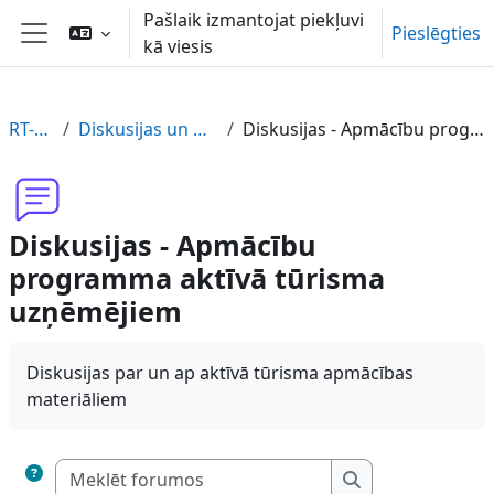
Atvērt galveno saturu
Pašlaik izmantojat piekļuvi
Pieslēgties
kā viesis
Sānu panelis
RT-ATUZ-LV
Diskusijas un materiāla novērtējums
Diskusijas - Apmācību programma aktīvā tūrisma uzņēmējiem
Diskusijas - Apmācību
programma aktīvā tūrisma
uzņēmējiem
Diskusijas par un ap aktīvā tūrisma apmācības
materiāliem
Meklēt forumos