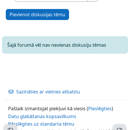
Meklēt forumos
Pievienot diskusijas tēmu
Šajā forumā vēl nav nevienas diskusiju tēmas
Sazināties ar vietnes atbalstu
Pašlaik izmantojat piekļuvi kā viesis (
Pieslēgties
)
Datu glabāšanas kopsavilkums
Pārslēgties uz standarta tēmu