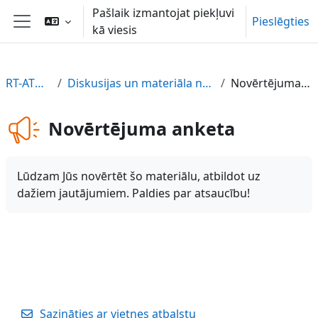
Atvērt galveno saturu
Pašlaik izmantojat piekļuvi
Pieslēgties
kā viesis
Sānu panelis
RT-ATUZ-LV
Diskusijas un materiāla novērtējums
Novērtējuma anketa
Novērtējuma anketa
Lūdzam Jūs novērtēt šo materiālu, atbildot uz
dažiem jautājumiem. Paldies par atsaucību!
Sazināties ar vietnes atbalstu