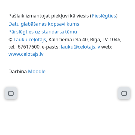
Pašlaik izmantojat piekļuvi kā viesis (
Pieslēgties
)
Datu glabāšanas kopsavilkums
Pārslēgties uz standarta tēmu
©
Lauku ceļotājs
, Kalnciema iela 40, Rīga, LV-1046,
tel.: 67617600, e-pasts:
lauku@celotajs.lv
web:
www.celotajs.lv
Darbina
Moodle
Atvērt kursu indeksu
Atvēr