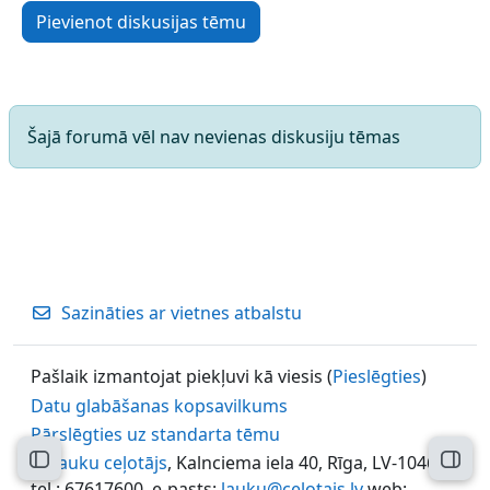
Pievienot diskusijas tēmu
Šajā forumā vēl nav nevienas diskusiju tēmas
Sazināties ar vietnes atbalstu
Pašlaik izmantojat piekļuvi kā viesis (
Pieslēgties
)
Datu glabāšanas kopsavilkums
Pārslēgties uz standarta tēmu
©
Lauku ceļotājs
, Kalnciema iela 40, Rīga, LV-1046,
Atvērt kursu indeksu
Atvēr
tel.: 67617600, e-pasts:
lauku@celotajs.lv
web: