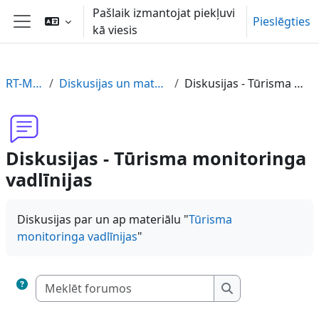
Atvērt galveno saturu
Pašlaik izmantojat piekļuvi
Pieslēgties
kā viesis
Sānu panelis
RT-MONI-LV
Diskusijas un materiāla novērtējums
Diskusijas - Tūrisma monitoringa vadlīnijas
Diskusijas - Tūrisma monitoringa
vadlīnijas
Diskusijas par un ap materiālu "
Tūrisma
monitoringa vadlīnijas
"
Meklēt forumos
Meklēt forumos