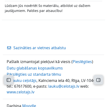
Lūdzam Jūs novērtēt šo materiālu, atbildot uz dažiem
jautājumiem. Paldies par atsaucību!
Sazināties ar vietnes atbalstu
Pašlaik izmantojat piekļuvi kā viesis (
Pieslēgties
)
Datu glabāšanas kopsavilkums
Pārslēgties uz standarta tēmu
©
Lauku ceļotājs
, Kalnciema iela 40, Rīga, LV-1046,
Atvērt kursu indeksu
Atvēr
tel.: 67617600, e-pasts:
lauku@celotajs.lv
web:
www.celotajs.lv
Darbina
Moodle