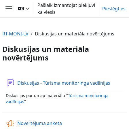
Atvērt galveno saturu
Pašlaik izmantojat piekļuvi
Pieslēgties
kā viesis
Sānu panelis
RT-MONI-LV
Diskusijas un materiāla novērtējums
Diskusijas un materiāla
novērtējums
Section outline
Forums
Diskusijas - Tūrisma monitoringa vadlīnijas
Diskusijas par un ap materiālu "
Tūrisma monitoringa
vadlīnijas
"
Atsauksme
Novērtējuma anketa