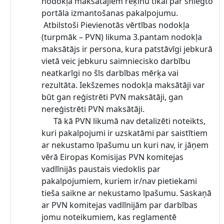
nodokļa maksātājiem rēķinu tikai par sniegto
portāla izmantošanas pakalpojumu.
Atbilstoši Pievienotās vērtības nodokļa
(turpmāk – PVN) likuma 3.pantam nodokļa
maksātājs ir persona, kura patstāvīgi jebkurā
vietā veic jebkuru saimniecisko darbību
neatkarīgi no šīs darbības mērķa vai
rezultāta. Iekšzemes nodokļa maksātāji var
būt gan reģistrēti PVN maksātāji, gan
nereģistrēti PVN maksātāji.
Tā kā PVN likumā nav detalizēti noteikts,
kuri pakalpojumi ir uzskatāmi par saistītiem
ar nekustamo īpašumu un kuri nav, ir jāņem
vērā Eiropas Komisijas PVN komitejas
vadlīnijās paustais viedoklis par
pakalpojumiem, kuriem ir/nav pietiekami
tieša saikne ar nekustamo īpašumu. Saskaņā
ar PVN komitejas vadlīnijām par darbības
jomu noteikumiem, kas reglamentē