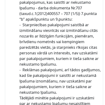
pakalpojumus, kas saistīti ar nekustamo
īpašumu - darba dokumenta Nr.707
(taxud.c.1(2012)400557 – 707 (1/5)) 7.punkta
“b” apakšpunktu un 9.punktu:
- Starpniecības pakalpojumi saistībā ar
izmitināšanu viesnīcās vai izmitināšanu citās
nozarēs ar līdzīgām funkcijām, piemēram,
brīvdienu nometnēs vai kempingiem
paredzētās vietās, ja starpnieks rīkojas citas
personas vārdā un interesēs, nav uzskatāmi
par pakalpojumiem, kuriem ir tieša saikne ar
nekustamo īpašumu.
- Reklāmas pakalpojumi, arī tādos gadījumos,
kad šie pakalpojumi ir saistīti ar nekustamā
īpašuma iznomāšanu, nav uzskatāmi par
pakalpojumiem, kuriem ir tieša saikne ar
nekustamo īpašumu.
Tādējādi minētie pakalpojumi ir uzskatāmi
par ar nekustamo īpašumu nesaistītiem