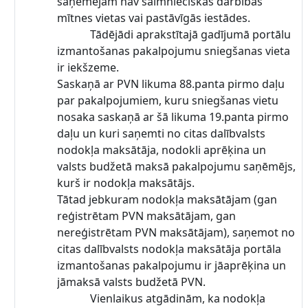
saņēmējam nav saimnieciskās darbības
mītnes vietas vai pastāvīgās iestādes.
Tādējādi aprakstītajā gadījumā portālu
izmantošanas pakalpojumu sniegšanas vieta
ir iekšzeme.
Saskaņā ar PVN likuma 88.panta pirmo daļu
par pakalpojumiem, kuru sniegšanas vietu
nosaka saskaņā ar šā likuma 19.panta pirmo
daļu un kuri saņemti no citas dalībvalsts
nodokļa maksātāja, nodokli aprēķina un
valsts budžetā maksā pakalpojumu saņēmējs,
kurš ir nodokļa maksātājs.
Tātad jebkuram nodokļa maksātājam (gan
reģistrētam PVN maksātājam, gan
nereģistrētam PVN maksātājam), saņemot no
citas dalībvalsts nodokļa maksātāja portāla
izmantošanas pakalpojumu ir jāaprēķina un
jāmaksā valsts budžetā PVN.
Vienlaikus atgādinām, ka nodokļa