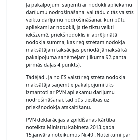
Ja pakalpojumi saņemti ar nodokli apliekamu
darījumu nodrošināšanai vai tādu citās valstīs
veiktu darījumu nodrošināšanai, kuri būtu
apliekami ar nodokli, ja tie tiktu veikti
iekšzemē, priekšnodoklis ir aprēķinātā
nodokļa summa, kas reģistrētam nodokļa
maksātājam taksācijas periodā jāmaksā kā
pakalpojuma saņēmējam (likuma 92.panta
pirmās daļas 4.punkts).
Tādējādi, ja no ES valstī reģistrēta nodokļa
maksātāja saņemtie pakalpojumi tiks
izmantoti ar PVN apliekamu darījumu
nodrošināšanai, tad būs tiesības uz
priekšnodokļa atskaitīšanu.
PVN deklarācijas aizpildīšanas kārtība
noteikta Ministru kabineta 2013.gada
15.janvāra noteikumos Nr.40 „Noteikumi par