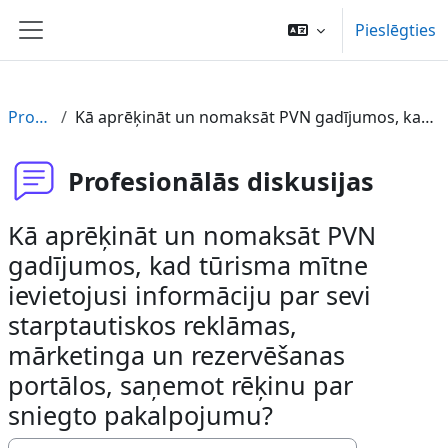
Atvērt galveno saturu
Pieslēgties
Sānu panelis
Profesionālās diskusijas
Kā aprēķināt un nomaksāt PVN gadījumos, kad tūrisma mītne ievietojusi informāciju par sevi starptautiskos reklāmas, mārketinga un rezervēšanas portālos, saņemot rēķinu par sniegto pakalpojumu?
Profesionālās diskusijas
Kā aprēķināt un nomaksāt PVN
gadījumos, kad tūrisma mītne
ievietojusi informāciju par sevi
starptautiskos reklāmas,
mārketinga un rezervēšanas
portālos, saņemot rēķinu par
sniegto pakalpojumu?