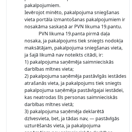
pakalpojumiem.
Ievērojot minēto, pakalpojuma sniegšanas
vieta portāla izmantošanas pakalpojumiem ir
nosakāma saskaņā ar PVN likuma 19.pantu.
PVN likuma 19.panta pirmā daļa
nosaka, ja pakalpojums tiek sniegts nodokļa
maksātājam, pakalpojuma sniegšanas vieta,
ja šajā likumā nav noteikts citādi, ir:
1) pakalpojuma saņēmēja saimnieciskās
darbības mītnes vieta;
2) pakalpojuma saņēmēja pastāvīgās iestādes
atrašanās vieta, ja pakalpojums tiek sniegts
pakalpojuma saņēmēja pastāvīgajai iestādei,
kas neatrodas šīs personas saimnieciskās
darbības mītnes vietā;
3) pakalpojuma saņēmēja deklarētā
dzīvesvieta, bet, ja tādas nav, — pastāvīgās
uzturēšanās vieta, ja pakalpojuma