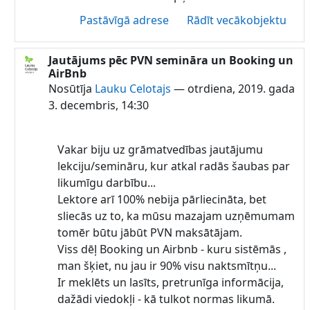
Pastāvīgā adrese
Rādīt vecākobjektu
Jautājums pēc PVN semināra un Booking un
Atbildot uz Lauku Celotajs
AirBnb
Nosūtīja
Lauku Celotajs
—
otrdiena, 2019. gada
3. decembris, 14:30
Vakar biju uz grāmatvedības jautājumu
lekciju/semināru, kur atkal radās šaubas par
likumīgu darbību...
Lektore arī 100% nebija pārliecināta, bet
sliecās uz to, ka mūsu mazajam uzņēmumam
tomēr būtu jābūt PVN maksātājam.
Viss dēļ Booking un Airbnb - kuru sistēmās ,
man šķiet, nu jau ir 90% visu naktsmītņu...
Ir meklēts un lasīts, pretrunīga informācija,
dažādi viedokļi - kā tulkot normas likumā.