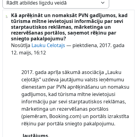
Rādīšanas režīms
Kā aprēķināt un nomaksāt PVN gadījumos, kad
Atbilžu skaits: 3
tūrisma mītne ievietojusi informāciju par sevi
starptautiskos reklāmas, mārketinga un
rezervēšanas portālos, saņemot rēķinu par
sniegto pakalpojumu?
Nosūtīja
Lauku Celotajs
—
piektdiena, 2017. gada
12. maijs, 16:12
2017. gada aprīļa sākumā asociācija „Lauku
ceļotājs” uzdeva jautājumu valsts ieņēmumu
dienestam par PVN aprēķināšanu un nomaksu
gadījumos, kad tūrisma mītne ievietojusi
informāciju par sevi starptautiskos reklāmas,
mārketinga un rezervēšanas portālos
(piemēram, Booking.com) un portāls izrakstīta
rēķinu par portāla sniegto pakalpojumu.
Jautājums.