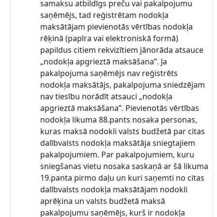
samaksu atbildīgs preču vai pakalpojumu
saņēmējs, tad reģistrētam nodokļa
maksātājam pievienotās vērtības nodokļa
rēķinā (papīra vai elektroniskā formā)
papildus citiem rekvizītiem jānorāda atsauce
„nodokļa apgrieztā maksāšana”. Ja
pakalpojuma saņēmējs nav reģistrēts
nodokļa maksātājs, pakalpojuma sniedzējam
nav tiesību norādīt atsauci „nodokļa
apgrieztā maksāšana”. Pievienotās vērtības
nodokļa likuma 88.pants nosaka personas,
kuras maksā nodokli valsts budžetā par citas
dalībvalsts nodokļa maksātāja sniegtajiem
pakalpojumiem. Par pakalpojumiem, kuru
sniegšanas vietu nosaka saskaņā ar šā likuma
19.panta pirmo daļu un kuri saņemti no citas
dalībvalsts nodokļa maksātājam nodokli
aprēķina un valsts budžetā maksā
pakalpojumu saņēmējs, kurš ir nodokļa