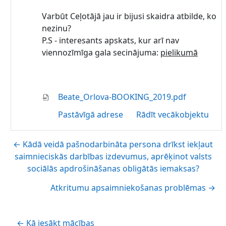
Varbūt Ceļotājā jau ir bijusi skaidra atbilde, ko
nezinu?
P.S - interesants apskats, kur arī nav
viennozīmīga gala secinājuma:
pielikumā
Beate_Orlova-BOOKING_2019.pdf
Pastāvīgā adrese
Rādīt vecākobjektu
← Kādā veidā pašnodarbināta persona drīkst iekļaut
saimnieciskās darbības izdevumus, aprēķinot valsts
sociālās apdrošināšanas obligātās iemaksas?
Atkritumu apsaimniekošanas problēmas →
← Kā iesākt mācības