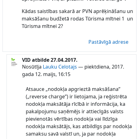
Kādas saistības sakarā ar PVN aprēķināšanu un
maksāšanu budžetā rodas Tūrisma mītnei 1 un
Tūrisma mītnei 2?
Pastāvīgā adrese
VID atbilde 27.04.2017.
Atbildot uz Lauku Celotajs
Nosūtīja
Lauku Celotajs
—
piektdiena, 2017.
gada 12. maijs, 16:15
Atsauce „nodokļa apgrieztā maksāšana”
(„reverse charge”) ir lietojama, ja reģistrēta
nodokļa maksātāja rīcībā ir informācija, ka
pakalpojumu saņēmējs ir attiecīgās valsts
pievienotās vērtības nodokļa vai līdzīga
nodokļa maksātājs, kas atbildīgs par nodokļa
samaksu savā valstī un, ja par nodokļa