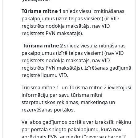
Tūrisma mītne 1
sniedz viesu izmitināšanas
pakalpojumus (izīrē telpas viesiem) (ir VID
reģistrēts nodokļa maksātājs, nav VID
reģistrēts PVN maksātājs).
Tūrisma mītne 2
sniedz viesu izmitināšanas
pakalpojumus (izīrē telpas viesiem) (nav VID
reģistrēts nodokļa maksātājs, nav VID
reģistrēts PVN maksātājs). Izīrēšanas gadījumā
reģistrē līgumu VID.
Tūrisma mītne 1 un Tūrisma mītne 2 ievietojusi
informāciju par savu tūrisma mītni
starptautiskos reklāmas, mārketinga un
rezervēšanas portālos.
Vai abos gadījumos portāls var izrakstīt rēķinu
par portāla sniegto pakalpojumu, kurā nav
aprēķinats PVN, ar piezīmi "reverse charge"?