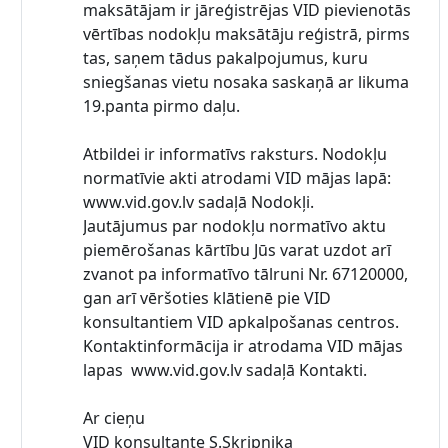
maksātājam ir jāreģistrējas VID pievienotās
vērtības nodokļu maksātāju reģistrā, pirms
tas, saņem tādus pakalpojumus, kuru
sniegšanas vietu nosaka saskaņā ar likuma
19.panta pirmo daļu.
Atbildei ir informatīvs raksturs. Nodokļu
normatīvie akti atrodami VID mājas lapā:
www.vid.gov.lv sadaļā Nodokļi.
Jautājumus par nodokļu normatīvo aktu
piemērošanas kārtību Jūs varat uzdot arī
zvanot pa informatīvo tālruni Nr. 67120000,
gan arī vēršoties klātienē pie VID
konsultantiem VID apkalpošanas centros.
Kontaktinformācija ir atrodama VID mājas
lapas www.vid.gov.lv sadaļā Kontakti.
Ar cieņu
VID konsultante S.Skripņika