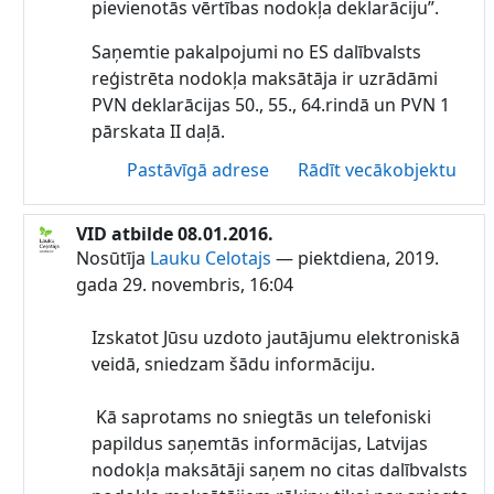
pievienotās vērtības nodokļa deklarāciju”.
Saņemtie pakalpojumi no ES dalībvalsts
reģistrēta nodokļa maksātāja ir uzrādāmi
PVN deklarācijas 50., 55., 64.rindā un PVN 1
pārskata II daļā.
Pastāvīgā adrese
Rādīt vecākobjektu
VID atbilde 08.01.2016.
Atbildot uz Lauku Celotajs
Nosūtīja
Lauku Celotajs
—
piektdiena, 2019.
gada 29. novembris, 16:04
Izskatot Jūsu uzdoto jautājumu elektroniskā
veidā, sniedzam šādu informāciju.
Kā saprotams no sniegtās un telefoniski
papildus saņemtās informācijas, Latvijas
nodokļa maksātāji saņem no citas dalībvalsts