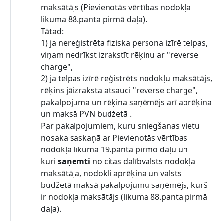
maksātājs (Pievienotās vērtības nodokļa
likuma 88.panta pirmā daļa).
Tātad:
1) ja nereģistrēta fiziska persona izīrē telpas,
viņam nedrīkst izrakstīt rēķinu ar "reverse
charge",
2) ja telpas izīrē reģistrēts nodokļu maksātājs,
rēķins jāizraksta atsauci "reverse charge",
pakalpojuma un rēķina saņēmējs arī aprēķina
un maksā PVN budžetā .
Par pakalpojumiem, kuru sniegšanas vietu
nosaka saskaņā ar Pievienotās vērtības
nodokļa likuma 19.panta pirmo daļu un
kuri
saņemti
no citas dalībvalsts nodokļa
maksātāja, nodokli aprēķina un valsts
budžetā maksā pakalpojumu saņēmējs, kurš
ir nodokļa maksātājs (likuma 88.panta pirmā
daļa).