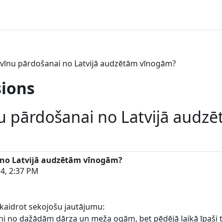
s vīnu pārdošanai no Latvijā audzētām vīnogām?
sions
īnu pārdošanai no Latvijā aud
i no Latvijā audzētām vīnogām?
4, 2:37 PM
skaidrot sekojošu jautājumu:
vīni no dažādām dārza un meža ogām, bet pēdējā laikā īpaši ti