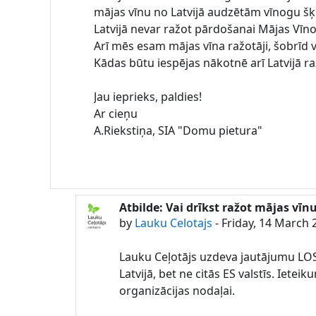
mājas vīnu no Latvijā audzētām vīnogu šķi
Latvijā nevar ražot pārdošanai Mājas Vīn
Arī mēs esam mājas vīna ražotāji, šobrīd 
Kādas būtu iespējas nākotnē arī Latvijā r
Jau ieprieks, paldies!
Ar cieņu
A.Riekstiņa, SIA "Domu pietura"
Atbilde: Vai drīkst ražot mājas v
In reply to Lauku Celotajs
by
Lauku Celotajs
-
Friday, 14 March 
Lauku Ceļotājs uzdeva jautājumu LOS
Latvijā, bet ne citās ES valstīs. Iet
organizācijas nodaļai.