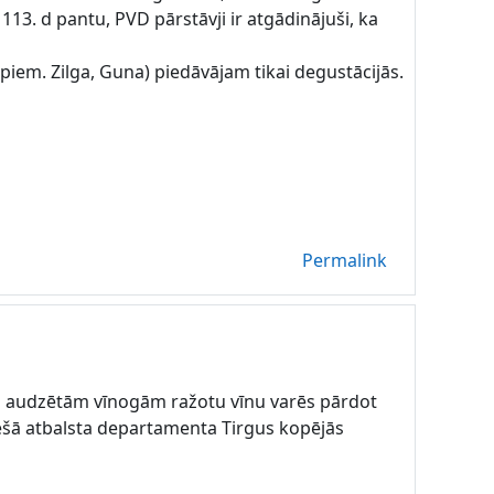
3. d pantu, PVD pārstāvji ir atgādinājuši, ka
piem. Zilga, Guna) piedāvājam tikai degustācijās.
Permalink
jā audzētām vīnogām ražotu vīnu varēs pārdot
tiešā atbalsta departamenta Tirgus kopējās