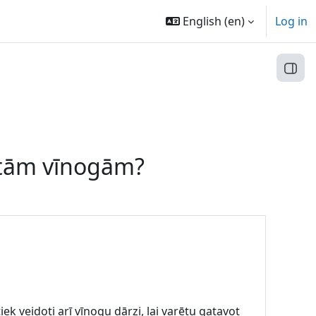
English ‎(en)‎
Log in
Open
zētām vīnogām?
ek veidoti arī vīnogu dārzi, lai varētu gatavot