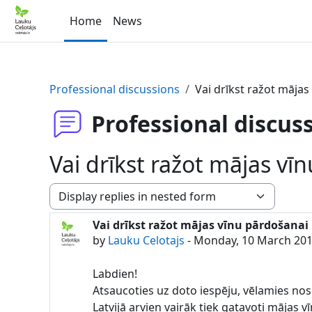
Skip to main content
Home
News
Professional discussions
Vai drīkst ražot māja
Professional discus
Vai drīkst ražot mājas v
Display mode
Vai drīkst ražot mājas vīnu pārdošana
Number of replies: 2
by
Lauku Celotajs
-
Monday, 10 March 201
Labdien!
Atsaucoties uz doto iespēju, vēlamies no
Latvijā arvien vairāk tiek gatavoti mājas 