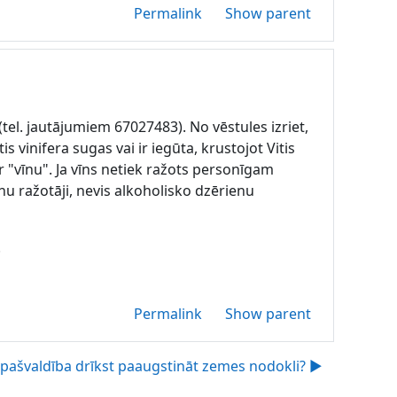
Permalink
Show parent
el. jautājumiem 67027483). No vēstules izriet,
s vinifera sugas vai ir iegūta, krustojot Vitis
 "vīnu". Ja vīns netiek ražots personīgam
nu ražotāji, nevis alkoholisko dzērienu
.
Permalink
Show parent
 pašvaldība drīkst paaugstināt zemes nodokli? ▶︎