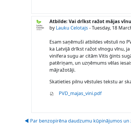
Atbilde: Vai drīkst ražot mājas v
In reply to Lauku Celotajs
by
Lauku Celotajs
-
Tuesday, 18 Marc
Esam saņēmuši atbildes vēstuli no PV
ka Latvijā drīkst ražot vīnogu vīnu, ja
vinifera sugu ar citām Vitis ģints s
patēriņam, un uzņēmums vēlas iesaistī
mājražotāji.
Skatieties pilnu vēstules tekstu ar 
PVD_majas_vini.pdf
◀︎ Par benzopirēna daudzumu kūpinājumos un z