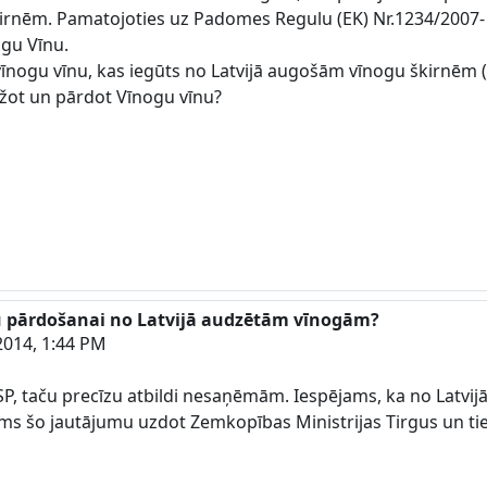
rnēm. Pamatojoties uz Padomes Regulu (EK) Nr.1234/2007- 11
ogu Vīnu.
vīnogu vīnu, kas iegūts no Latvijā augošām vīnogu škirnēm (
ažot un pārdot Vīnogu vīnu?
īnu pārdošanai no Latvijā audzētām vīnogām?
2014, 1:44 PM
P, taču precīzu atbildi nesaņēmām. Iespējams, ka no Latvi
eikums šo jautājumu uzdot Zemkopības Ministrijas Tirgus un 