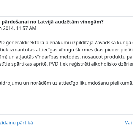
īnu pārdošanai no Latvijā audzētām vīnogām?
h 2014, 11:57 AM
D ģenerāldirektora pienākumu izpildītāja Zavadska kunga (t
 tiek izmantotas attiecīgas vīnogu šķirmes (kas pieder pie Viti
ugām) un atļautās vīndarības metodes, nosaucot produktu par
tie spārtikas apritē, PVD tiek reģistrēti alkoholisko dzērie
skaidrojumu un norādēm uz attiecīgo likumdošanu pielikumā
īdaiņu pārtikā
Vai