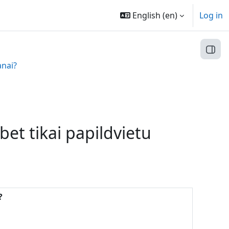
English ‎(en)‎
Log in
Open
anai?
et tikai papildvietu
?