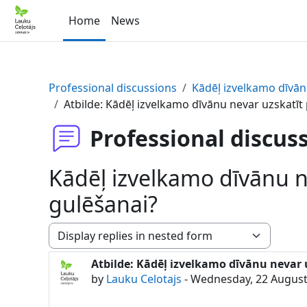
Skip to main content
Home
News
Professional discussions
Kādēļ izvelkamo dīvānu
Atbilde: Kādēļ izvelkamo dīvānu nevar uzskatīt 
Professional discus
Kādēļ izvelkamo dīvānu ne
gulēšanai?
Display mode
Atbilde: Kādēļ izvelkamo dīvānu nevar 
Number of replies: 0
by
Lauku Celotajs
-
Wednesday, 22 August