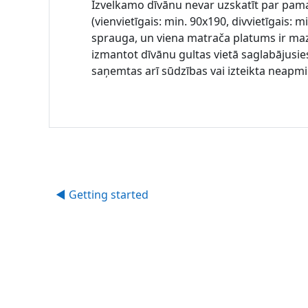
Izvelkamo dīvānu nevar uzskatīt par pamatvi
(vienvietīgais: min. 90x190, divvietīgais
sprauga, un viena matrača platums ir mazā
izmantot dīvānu gultas vietā saglabājusies
saņemtas arī sūdzības vai izteikta neapmie
◀︎ Getting started