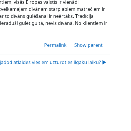
iem, visās Eiropas valstīs ir vienādi
m. Izvelkamajam dīvānam starp abiem matračiem ir
 to dīvāns gulēšanai ir neērtāks. Tradīcija
eraduši gulēt gultā, nevis dīvānā. No klientiem ir
Permalink
Show parent
 jādod atlaides viesiem uzturoties ilgāku laiku? ▶︎