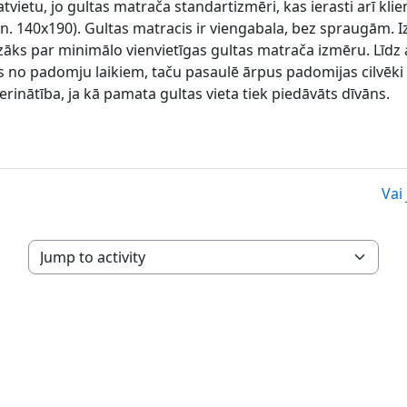
etu, jo gultas matrača standartizmēri, kas ierasti arī klient
: min. 140x190). Gultas matracis ir viengabala, bez spraugā
ks par minimālo vienvietīgas gultas matrača izmēru. Līdz ar
 no padomju laikiem, taču pasaulē ārpus padomijas cilvēki i
rinātība, ja kā pamata gultas vieta tiek piedāvāts dīvāns.
Vai
Jump to activity