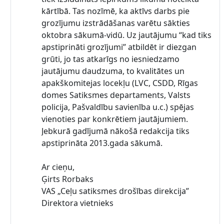
kārtībā. Tas nozīmē, ka aktīvs darbs pie
grozījumu izstrādāšanas varētu sākties
oktobra sākumā-vidū. Uz jautājumu “kad tiks
apstiprināti grozījumi” atbildēt ir diezgan
grūti, jo tas atkarīgs no iesniedzamo
jautājumu daudzuma, to kvalitātes un
apakškomitejas locekļu (LVC, CSDD, Rīgas
domes Satiksmes departaments, Valsts
policija, Pašvaldību savienība u.c.) spējas
vienoties par konkrētiem jautājumiem.
Jebkurā gadījumā nākošā redakcija tiks
apstiprināta 2013.gada sākumā.
Ar cieņu,
Ģirts Rorbaks
VAS „Ceļu satiksmes drošības direkcija”
Direktora vietnieks