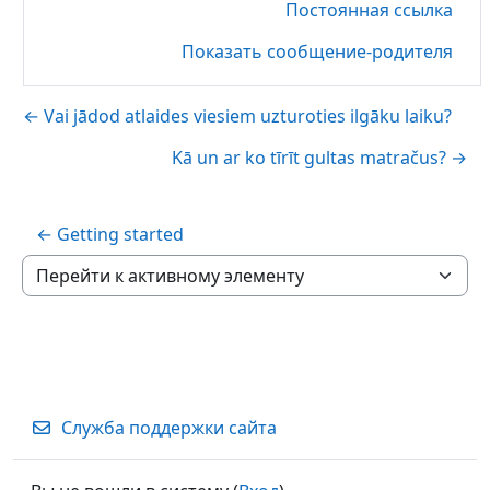
Постоянная ссылка
Показать сообщение-родителя
← Vai jādod atlaides viesiem uzturoties ilgāku laiku?
Kā un ar ko tīrīt gultas matračus? →
← Getting started
Перейти к активному элементу
Служба поддержки сайта