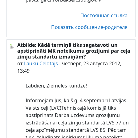
Постоянная ссылка
Показать сообщение-родителя
Atbilde: Kādā termiņā tiks sagatavoti un
В ответ на Lauku Celotajs
apstiprināti MK noteikumu grozījumi par ceļa
zīmju standartu izmaiņām?
от
Lauku Celotajs
-
четверг, 23 августа 2012,
13:49
Labdien, Ziemeles kundze!
Informējam Jūs, ka š.g. 4.septembrī Latvijas
Valsts ceļi (LVC)Tehniskajā komisijā tiks
apstiprināts Darba uzdevums grozījumu
izstrādāšanai ceļa zīmju standartā LVS 77 un
ceļa apzīmējumu standartā LVS 85. Pēc tam
tiek izsludināts iepirkums likumā noteiktā