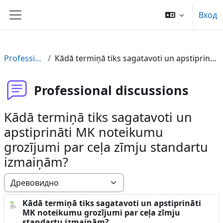
Перейти к основному содержанию
Вход
Боковая панель
Professional discussions
Kādā termiņā tiks sagatavoti un apstiprināti MK noteikumu grozījumi par ceļa zīmju standartu izmaiņām?
Professional discussions
Kādā termiņā tiks sagatavoti un
apstiprināti MK noteikumu
grozījumi par ceļa zīmju standartu
izmaiņām?
Режим отображения
Kādā termiņā tiks sagatavoti un apstiprināti
Количество ответов: 2
MK noteikumu grozījumi par ceļa zīmju
standartu izmaiņām?