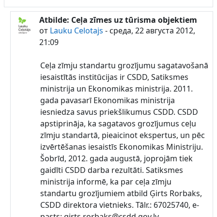
Atbilde: Ceļa zīmes uz tūrisma objektiem
В ответ на Lauku Celotajs
от
Lauku Celotajs
-
среда, 22 августа 2012,
21:09
Ceļa zīmju standartu grozījumu sagatavošanā
iesaistītās institūcijas ir CSDD, Satiksmes
ministrija un Ekonomikas ministrija. 2011.
gada pavasarī Ekonomikas ministrija
iesniedza savus priekšlikumus CSDD. CSDD
apstiprināja, ka sagatavos grozījumus ceļu
zīmju standartā, pieaicinot ekspertus, un pēc
izvērtēšanas iesaistīs Ekonomikas Ministriju.
Šobrīd, 2012. gada augustā, joprojām tiek
gaidīti CSDD darba rezultāti. Satiksmes
ministrija informē, ka par ceļa zīmju
standartu grozījumiem atbild Ģirts Rorbaks,
CSDD direktora vietnieks. Tālr.: 67025740, e-
pasts: girts.rorbaks@csdd.gov.lv