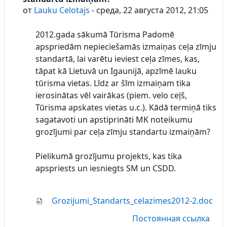
от
Lauku Celotajs
-
среда, 22 августа 2012, 21:05
2012.gada sākumā Tūrisma Padomē
apspriedām nepieciešamās izmaiņas ceļa zīmju
standartā, lai varētu ieviest ceļa zīmes, kas,
tāpat kā Lietuvā un Igaunijā, apzīmē lauku
tūrisma vietas. Līdz ar šīm izmaiņam tika
ierosinātas vēl vairākas (piem. velo ceļš,
Tūrisma apskates vietas u.c.). Kādā termiņā tiks
sagatavoti un apstiprināti MK noteikumu
grozījumi par ceļa zīmju standartu izmaiņām?
Pielikumā grozījumu projekts, kas tika
apspriests un iesniegts SM un CSDD.
Grozijumi_Standarts_celazimes2012-2.doc
Постоянная ссылка