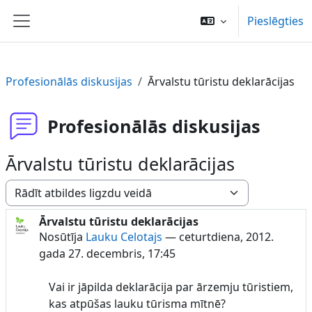
Atvērt galveno saturu
Pieslēgties
Sānu panelis
Profesionālās diskusijas
Ārvalstu tūristu deklarācijas
Profesionālās diskusijas
Ārvalstu tūristu deklarācijas
Rādīšanas režīms
Ārvalstu tūristu deklarācijas
Atbilžu skaits: 1
Nosūtīja
Lauku Celotajs
—
ceturtdiena, 2012.
gada 27. decembris, 17:45
Vai ir jāpilda deklarācija par ārzemju tūristiem,
kas atpūšas lauku tūrisma mītnē?