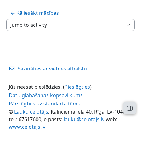
← Kā iesākt mācības
Jump to activity
Sazināties ar vietnes atbalstu
Jūs neesat pieslēdzies. (
Pieslēgties
)
Datu glabāšanas kopsavilkums
Pārslēgties uz standarta tēmu
Atvēr
©
Lauku ceļotājs
, Kalnciema iela 40, Rīga, LV-1046,
tel.: 67617600, e-pasts:
lauku@celotajs.lv
web:
www.celotajs.lv