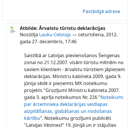
Pastāvīgā adrese
Atbilde: Ārvalstu tūristu deklarācijas
Atbildot uz Lauku Celotajs
Nosūtīja
Lauku Celotajs
—
ceturtdiena, 2012.
gada 27. decembris, 17:46
Saistībā ar Latvijas pievienošanos Šengenas
zonai no 21.12.2007. visām tūristu mītnēm no
saviem klientiem - ārvalstu tūristiem jāpieņem
deklarācijas. Ministru kabineta 2009. gada 9.
jūnija sēdē ir pieņemts MK noteikumu
projekts "Grozījumi Ministru kabineta 2007.
gada 3. aprīļa noteikumos Nr. 226 "
Noteikumi
par ārzemnieka deklarācijas veidlapas
aizpildīšanas, glabāšanas un nodošanas
kārtību
". Noteikumu grozījumi publicēti
"Latvijas Vēstnesī" 19. jūnijā un ir stājušies