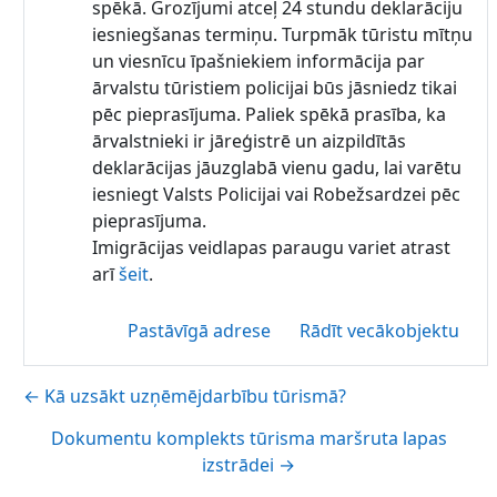
spēkā. Grozījumi atceļ 24 stundu deklarāciju
iesniegšanas termiņu. Turpmāk tūristu mītņu
un viesnīcu īpašniekiem informācija par
ārvalstu tūristiem policijai būs jāsniedz tikai
pēc pieprasījuma. Paliek spēkā prasība, ka
ārvalstnieki ir jāreģistrē un aizpildītās
deklarācijas jāuzglabā vienu gadu, lai varētu
iesniegt Valsts Policijai vai Robežsardzei pēc
pieprasījuma.
Imigrācijas veidlapas paraugu variet atrast
arī
šeit
.
Pastāvīgā adrese
Rādīt vecākobjektu
← Kā uzsākt uzņēmējdarbību tūrismā?
Dokumentu komplekts tūrisma maršruta lapas
izstrādei →