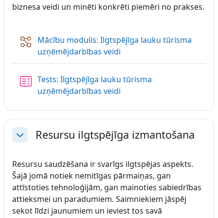
biznesa veidi un minēti konkrēti piemēri no prakses.
Mācību modulis: Ilgtspējīga lauku tūrisma
Nodarbība
uzņēmējdarbības veidi
Tests: Ilgtspējīga lauku tūrisma
uzņēmējdarbības veidi
Resursu ilgtspējīga izmantošana
Savērst
Resursu saudzēšana ir svarīgs ilgtspējas aspekts.
Šajā jomā notiek nemitīgas pārmaiņas, gan
attīstoties tehnoloģijām, gan mainoties sabiedrības
attieksmei un paradumiem. Saimniekiem jāspēj
sekot līdzi jaunumiem un ieviest tos savā