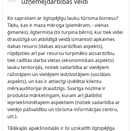
uzņēmējdarbības veidi
Savērst
Ko saprotam ar ilgtspējīgu lauku tūrisma biznesu?
Tādu, kas ir maza mēroga (piemēram, - vienas
ģimenes), ilgtermiņa (to turpina bērni), kur tiek videi
draudzīgā un atbildīgā veidā izmantoti apkaimes
dabas resursi (dabas aizsardzības aspekts),
rūpējoties arī par resursu turpmāko aizsardzību,
tiek radītas darba vietas (ekonomiskais aspekts)
lauku teritorijās, notiek sadarbība ar vietējiem
ražotājiem un vietējiem iedzīvotājiem (sociālais
aspekts), un kas ir attiecīgi izvēlētai klientu
mērķauditorijai draudzīgs. Svarīga nozīme ir
produkta mārketingam, kuram arī jāatbilst
iepriekšminētajiem aspektiem (notiek sadarbība ar
vietējo pašvaldību un tūrisma informācijas centru,
utt.).
Tālākajās apakšnodaļās ir īsi uzskaitīti ilgtspējīga