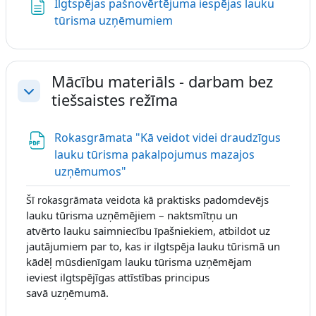
Ilgtspējas pašnovērtējuma iespējas lauku
Lapa
tūrisma uzņēmumiem
Mācību materiāls - darbam bez
tiešsaistes režīma
Savērst
Rokasgrāmata "Kā veidot videi draudzīgus
lauku tūrisma pakalpojumus mazajos
Fails
uzņēmumos"
praktisks padomdevējs
Šī rokasgrāmata veidota kā
lauku tūrisma
uzņēmējiem – naktsmītņu un
atvērto
lauku saimniecību īpašniekiem, atbildot
uz
jautājumiem par to, kas ir ilgtspēja
lauku tūrismā un
kādēļ mūsdienīgam
lauku tūrisma uzņēmējam
ieviest
ilgtspējīgas attīstības principus
savā
uzņēmumā.