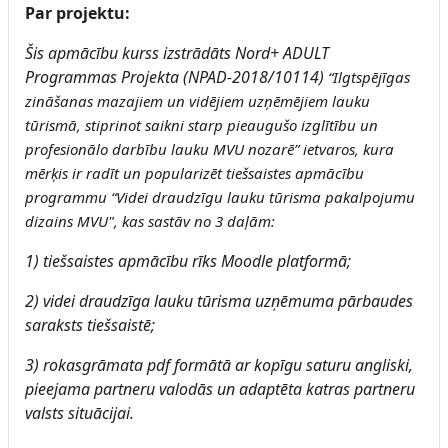
Par projektu:
Šis apmācību kurss izstrādāts Nord+ ADULT
Programmas Projekta (NPAD-2018/10114)
“Ilgtspējīgas
zināšanas mazajiem un vidējiem uzņēmējiem lauku
tūrismā, stiprinot saikni starp pieaugušo izglītību un
profesionālo darbību lauku MVU nozarē” ietvaros, kura
mērķis ir radīt un popularizēt tiešsaistes apmācību
programmu “Videi draudzīgu lauku tūrisma pakalpojumu
dizains MVU", kas sastāv no 3 daļām:
1) tiešsaistes apmācību rīks Moodle platformā;
2) videi draudzīga lauku tūrisma uzņēmuma pārbaudes
saraksts tiešsaistē;
3) rokasgrāmata pdf formātā ar kopīgu saturu angliski,
pieejama partneru valodās un adaptēta katras partneru
valsts situācijai.