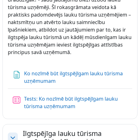
tūrisma uzņēmēji. Šī rokasgrāmata veidota kā
praktisks padomdevējs lauku tūrisma uzņēmējiem –
naktsmītņu un atvērto lauku saimniecību
īpašniekiem, atbildot uz jautājumiem par to, kas ir
ilgtspēja lauku tūrismā un kādēļ mūsdienīgam lauku
tūrisma uzņēmējam ieviest ilgtspējīgas attīstības
principus savā uzņēmumā.
Ko nozīmē būt ilgtspējīgam lauku tūrisma
Lapa
uzņēmumam
Tests: Ko nozīmē būt ilgtspējīgam lauku
tūrisma uzņēmumam
Ilgtspējīga lauku tūrisma