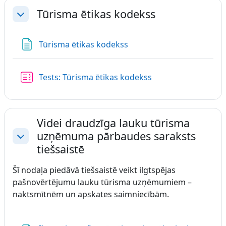
Tūrisma ētikas kodekss
Savērst
Lapa
Tūrisma ētikas kodekss
Tests: Tūrisma ētikas kodekss
Videi draudzīga lauku tūrisma
uzņēmuma pārbaudes saraksts
Savērst
tiešsaistē
Šī nodaļa piedāvā tiešsaistē veikt ilgtspējas
pašnovērtējumu lauku tūrisma uzņēmumiem –
naktsmītnēm un apskates saimniecībām.