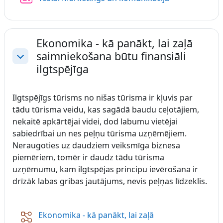
Ekonomika - kā panākt, lai zaļā
saimniekošana būtu finansiāli
Savērst
ilgtspējīga
Ilgtspējīgs tūrisms no nišas tūrisma ir kļuvis par
tādu tūrisma veidu, kas sagādā baudu ceļotājiem,
nekaitē apkārtējai videi, dod labumu vietējai
sabiedrībai un nes peļņu tūrisma uzņēmējiem.
Neraugoties uz daudziem veiksmīga biznesa
piemēriem, tomēr ir daudz tādu tūrisma
uzņēmumu, kam ilgtspējas principu ievērošana ir
drīzāk labas gribas jautājums, nevis peļņas līdzeklis.
Ekonomika - kā panākt, lai zaļā