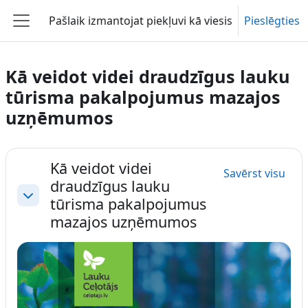
Atvērt galveno saturu
Pašlaik izmantojat piekļuvi kā viesis
Pieslēgties
Sānu panelis
Kā veidot videi draudzīgus lauku
tūrisma pakalpojumus mazajos
uzņēmumos
Section outline
Kā veidot videi
Savērst visu
draudzīgus lauku
tūrisma pakalpojumus
Savērst
mazajos uzņēmumos