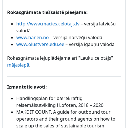
Rokasgrāmata tiešsaistē pieejama:
http://www.macies.celotajs.lv
– versija latviešu
valodā
www.hanen.no
– versija norvēģu valodā
www.olustvere.edu.ee
– versija igauņu valodā
Rokasgrāmata lejuplādējama arī "Lauku ceļotājs"
mājaslapā
.
Izmantotie avoti:
Handlingsplan for bærekraftig
reisemålsutvikling i Lofoten, 2018 – 2020.
MAKE IT COUNT. A guide for outbound tour
operators and their ground agents on how to
scale up the sales of sustainable tourism