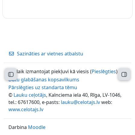
Sazināties ar vietnes atbalstu
Pašlaik izmantojat piekļuvi kā viesis (
Pieslēgties
)
Atvērt kursu indeksu
Atvēr
Datu glabāšanas kopsavilkums
Pārslēgties uz standarta tēmu
©
Lauku ceļotājs
, Kalnciema iela 40, Rīga, LV-1046,
tel.: 67617600, e-pasts:
lauku@celotajs.lv
web:
www.celotajs.lv
Darbina
Moodle