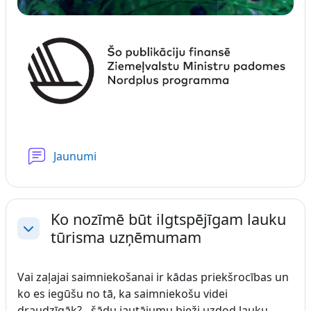
Forums
Jaunumi
Ko nozīmē būt ilgtspējīgam lauku
tūrisma uzņēmumam
Savērst
Vai zaļajai saimniekošanai ir kādas priekšrocības un
ko es iegūšu no tā, ka saimniekošu videi
draudzīgāk? - šādu jautājumu bieži uzdod lauku