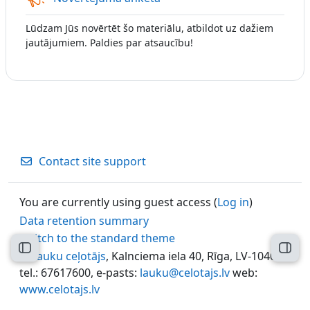
Lūdzam Jūs novērtēt šo materiālu, atbildot uz dažiem
jautājumiem. Paldies par atsaucību!
Contact site support
You are currently using guest access (
Log in
)
Data retention summary
Switch to the standard theme
Open course index
Open
©
Lauku ceļotājs
, Kalnciema iela 40, Rīga, LV-1046,
tel.: 67617600, e-pasts:
lauku@celotajs.lv
web:
www.celotajs.lv