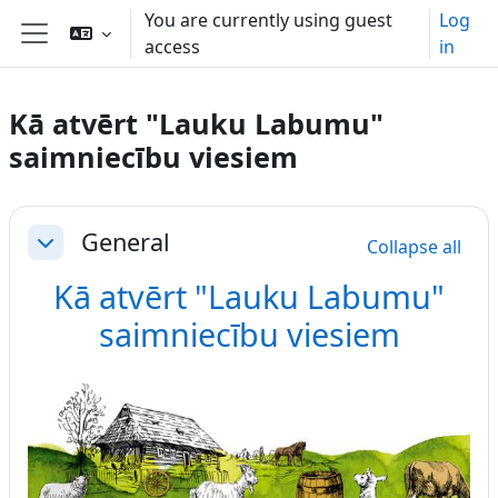
Skip to main content
You are currently using guest
Log
access
in
Side panel
Kā atvērt "Lauku Labumu"
saimniecību viesiem
Section outline
General
Collapse all
Collapse
Kā atvērt "Lauku Labumu"
saimniecību viesiem