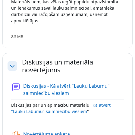
Materiāls tiem, kas vēlas iegūt papildu atpazīstamību
un ienākumus savai lauku saimniecībai, amatnieka
darbnīcai vai ražojošam uzņēmumam, uzņemot
apmeklētājus.
8.5 MB
Diskusijas un materiāla
novērtējums
Collapse
Diskusijas - Kā atvērt "Lauku Labumu"
Forum
saimniecību viesiem
Diskusijas par un ap mācību materiālu "
Kā atvērt
"Lauku Labumu" saimniecību viesiem
"
Feedback
Novērtējuma anketa