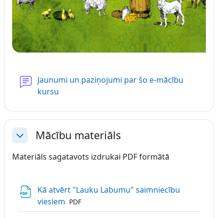
Jaunumi un paziņojumi par šo e-mācību
Forum
kursu
Mācību materiāls
Collapse
Materiāls sagatavots izdrukai PDF formātā
Kā atvērt "Lauku Labumu" saimniecību
File
viesiem
PDF