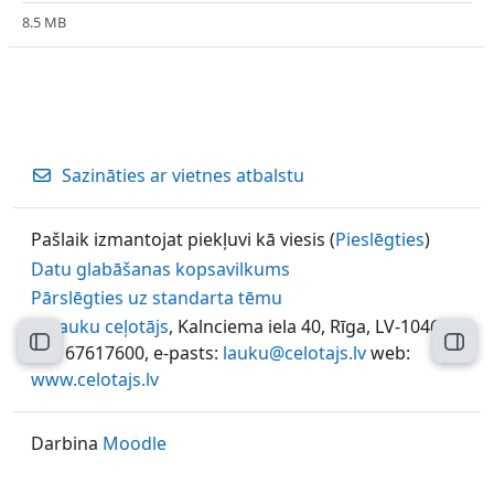
8.5 MB
Sazināties ar vietnes atbalstu
Pašlaik izmantojat piekļuvi kā viesis (
Pieslēgties
)
Datu glabāšanas kopsavilkums
Pārslēgties uz standarta tēmu
©
Lauku ceļotājs
, Kalnciema iela 40, Rīga, LV-1046,
Atvērt kursu indeksu
Atvēr
tel.: 67617600, e-pasts:
lauku@celotajs.lv
web:
www.celotajs.lv
Darbina
Moodle