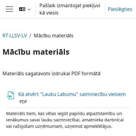
Atvērt galveno saturu
Pašlaik izmantojat piekļuvi
Pieslēgties
kā viesis
Sānu panelis
RT-LLSV-LV
Mācību materiāls
Mācību materiāls
Section outline
Materiāls sagatavots izdrukai PDF formātā
Fails
Kā atvērt "Lauku Labumu" saimniecību viesiem
PDF
Materiāls tiem, kas vēlas iegūt papildu atpazīstamību un
ienākumus savai lauku saimniecībai, amatnieka darbnīcai
vai ražojošam uzņēmumam, uzņemot apmeklētājus.