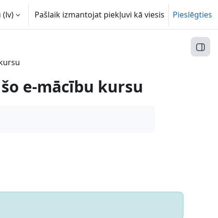
(lv)‎
Pašlaik izmantojat piekļuvi kā viesis
Pieslēgties
Atvēr
 kursu
 šo e-mācību kursu