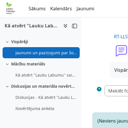
Atvērt galveno saturu
Sākums
Kalendārs
Jaunumi
Kā atvērt "Lauku Labumu" saimniecību viesiem
RT-LLS
Vispārēji
Savērst
Jaunumi un paziņojumi par šo e-mācību kursu
Mācību materiāls
Savērst
Vispār
Kā atvērt "Lauku Labumu" saimniecību viesiem
Diskusijas un materiāla novērtējums
Savērst
Diskusijas - Kā atvērt "Lauku Labumu" saimniecību viesiem
Novērtējuma anketa
(Neviens jaunu