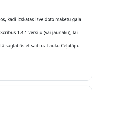
ā
tos, kādi izskatās izveidoto maketu gala
Scribus 1.4.1 versiju (vai jaunāku), lai
etā saglabāsiet saiti uz Lauku Ceļotāju.