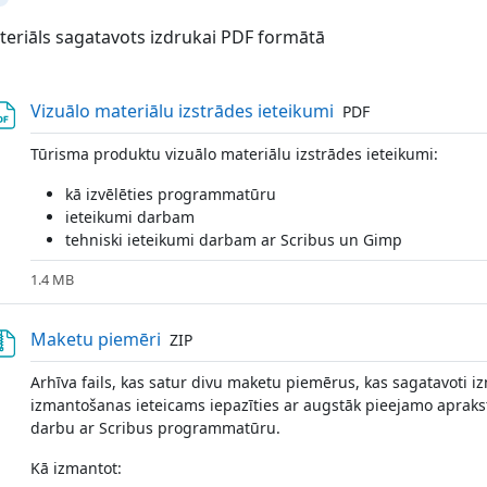
llapse
eriāls sagatavots izdrukai PDF formātā
File
Vizuālo materiālu izstrādes ieteikumi
PDF
Tūrisma produktu vizuālo materiālu izstrādes ieteikumi:
kā izvēlēties programmatūru
ieteikumi darbam
tehniski ieteikumi darbam ar Scribus un Gimp
1.4 MB
File
Maketu piemēri
ZIP
Arhīva fails, kas satur divu maketu piemērus, kas sagatavoti i
izmantošanas ieteicams iepazīties ar augstāk pieejamo apraks
darbu ar Scribus programmatūru.
Kā izmantot: