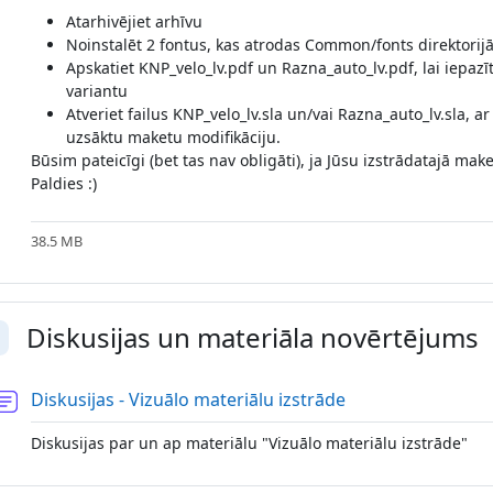
Atarhivējiet arhīvu
Noinstalēt 2 fontus, kas atrodas Common/fonts direktorij
Apskatiet KNP_velo_lv.pdf un Razna_auto_lv.pdf, lai iepazī
variantu
Atveriet failus KNP_velo_lv.sla un/vai Razna_auto_lv.sla, ar 
uzsāktu maketu modifikāciju.
Būsim pateicīgi (bet tas nav obligāti), ja Jūsu izstrādatajā mak
Paldies :)
38.5 MB
Diskusijas un materiāla novērtējums
llapse
Forum
Diskusijas - Vizuālo materiālu izstrāde
Diskusijas par un ap materiālu "Vizuālo materiālu izstrāde"