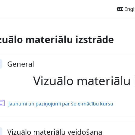
Engli
zuālo materiālu izstrāde
ction outline
General
llapse
Vizuālo materiālu 
Forum
Jaunumi un paziņojumi par šo e-mācību kursu
Vizuālo materiālu veidošana