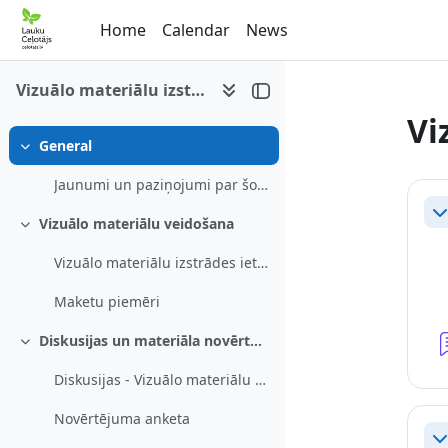
Skip to main content
Home
Calendar
News
Vizuālo materiālu izstrāde
Vi
General
Collapse
Se
Jaunumi un paziņojumi par šo e-mācību kursu
Co
Vizuālo materiālu veidošana
Collapse
Vizuālo materiālu izstrādes ieteikumi
Maketu piemēri
Diskusijas un materiāla novērtējums
Collapse
Diskusijas - Vizuālo materiālu izstrāde
Novērtējuma anketa