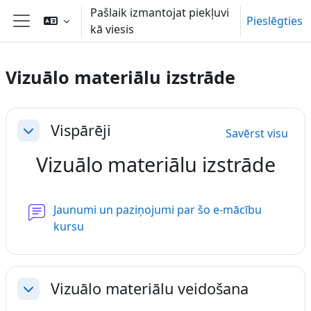
Atvērt galveno saturu
Pašlaik izmantojat piekļuvi
Pieslēgties
kā viesis
Sānu panelis
Vizuālo materiālu izstrāde
Section outline
Vispārēji
Savērst visu
Savērst
Vizuālo materiālu izstrāde
Jaunumi un paziņojumi par šo e-mācību
Forums
kursu
Vizuālo materiālu veidošana
Savērst