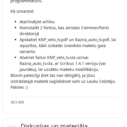
programmatūru.
Kā izmantot:
Atarhivējiet arhīvu
Noinstalēt 2 fontus, kas atrodas Common/fonts
direktorijā
Apskatiet KNP_velo_lv.pdf un Razna_auto_lv.pdf, lai
iepazītos, kādi izskatās izveidoto maketu gala
variantu
Atveriet failus KNP_velo_lv.sla un/vai
Razna_auto_lv.sla, ar Scribus 1.4.1 versiju (vai
jaunāku), lai uzsāktu maketu modifikāciju.
Būsim pateicīgi (bet tas nav obligāti), ja Jūsu
izstrādatajā maketā saglabāsiet saiti uz Lauku Ceļotāju.
Paldies :)
38.5 MB
Diskusijas un materiāla