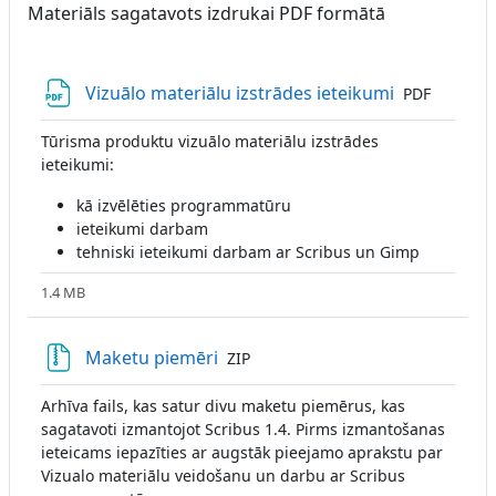
Materiāls sagatavots izdrukai PDF formātā
Fails
Vizuālo materiālu izstrādes ieteikumi
PDF
Tūrisma produktu vizuālo materiālu izstrādes
ieteikumi:
kā izvēlēties programmatūru
ieteikumi darbam
tehniski ieteikumi darbam ar Scribus un Gimp
1.4 MB
Fails
Maketu piemēri
ZIP
Arhīva fails, kas satur divu maketu piemērus, kas
sagatavoti izmantojot Scribus 1.4. Pirms izmantošanas
ieteicams iepazīties ar augstāk pieejamo aprakstu par
Vizualo materiālu veidošanu un darbu ar Scribus