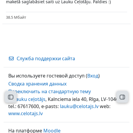
maketā saglabāsiet saiti uz Lauku Ceļotāju. Paldies :)
38.5 Мбайт
Служба поддержки сайта
Вы используете гостевой доступ (
Вход
)
Сводка хранения данных
Переключить на стандартную тему
Открыть оглавление курса
Откр
©
Lauku ceļotājs
, Kalnciema iela 40, Rīga, LV-1046,
tel.: 67617600, e-pasts:
lauku@celotajs.lv
web:
www.celotajs.lv
На платформе
Moodle