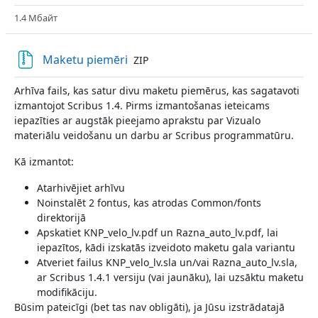
1.4 Мбайт
Файл
Maketu piemēri
ZIP
Arhīva fails, kas satur divu maketu piemērus, kas sagatavoti
izmantojot Scribus 1.4. Pirms izmantošanas ieteicams
iepazīties ar augstāk pieejamo aprakstu par Vizualo
materiālu veidošanu un darbu ar Scribus programmatūru.
Kā izmantot:
Atarhivējiet arhīvu
Noinstalēt 2 fontus, kas atrodas Common/fonts
direktorijā
Apskatiet KNP_velo_lv.pdf un Razna_auto_lv.pdf, lai
iepazītos, kādi izskatās izveidoto maketu gala variantu
Atveriet failus KNP_velo_lv.sla un/vai Razna_auto_lv.sla,
ar Scribus 1.4.1 versiju (vai jaunāku), lai uzsāktu maketu
modifikāciju.
Būsim pateicīgi (bet tas nav obligāti), ja Jūsu izstrādatajā