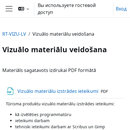
Перейти к основному содержанию
Вы используете гостевой
Вход
доступ
Боковая панель
RT-VIZU-LV
Vizuālo materiālu veidošana
Vizuālo materiālu veidošana
Section outline
Materiāls sagatavots izdrukai PDF formātā
Файл
Vizuālo materiālu izstrādes ieteikumi
PDF
Tūrisma produktu vizuālo materiālu izstrādes ieteikumi:
kā izvēlēties programmatūru
ieteikumi darbam
tehniski ieteikumi darbam ar Scribus un Gimp