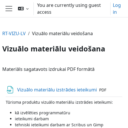
Skip to main content
You are currently using guest
Log
access
in
Side panel
RT-VIZU-LV
Vizuālo materiālu veidošana
Vizuālo materiālu veidošana
Section outline
Materiāls sagatavots izdrukai PDF formātā
File
Vizuālo materiālu izstrādes ieteikumi
PDF
Tūrisma produktu vizuālo materiālu izstrādes ieteikumi:
kā izvēlēties programmatūru
ieteikumi darbam
tehniski ieteikumi darbam ar Scribus un Gimp