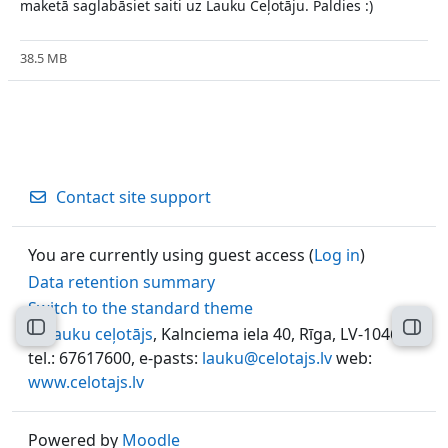
maketā saglabāsiet saiti uz Lauku Ceļotāju. Paldies :)
38.5 MB
Contact site support
You are currently using guest access (
Log in
)
Data retention summary
Switch to the standard theme
Open course index
Open
©
Lauku ceļotājs
, Kalnciema iela 40, Rīga, LV-1046,
tel.: 67617600, e-pasts:
lauku@celotajs.lv
web:
www.celotajs.lv
Powered by
Moodle