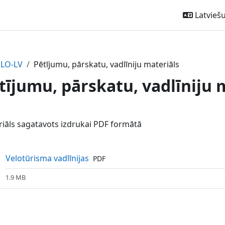
Latviešu ‎
ELO-LV
Pētījumu, pārskatu, vadlīniju materiāls
tījumu, pārskatu, vadlīniju 
ction outline
iāls sagatavots izdrukai PDF formātā
Fails
Velotūrisma vadlīnijas
PDF
1.9 MB