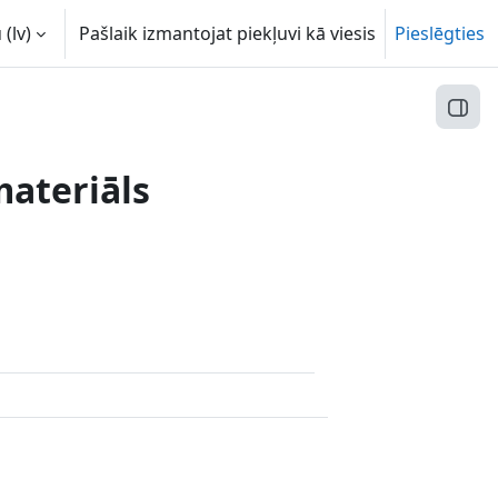
(lv)‎
Pašlaik izmantojat piekļuvi kā viesis
Pieslēgties
Atvēr
materiāls