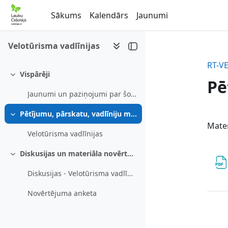
Atvērt galveno saturu
Sākums
Kalendārs
Jaunumi
Velotūrisma vadlīnijas
RT-V
Vispārēji
Savērst
Pē
Jaunumi un paziņojumi par šo e-mācību kursu
Pētījumu, pārskatu, vadlīniju materiāls
Se
Savērst
Mater
Velotūrisma vadlīnijas
Diskusijas un materiāla novērtējums
Savērst
Diskusijas - Velotūrisma vadlīnijas
Novērtējuma anketa