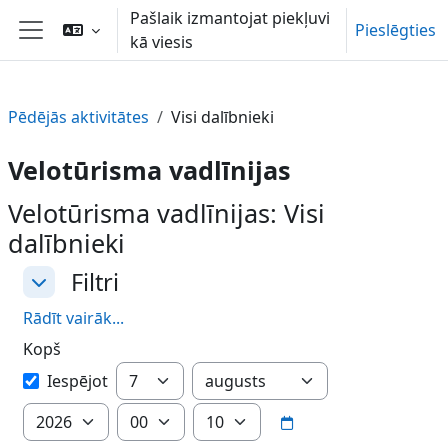
Atvērt galveno saturu
Pašlaik izmantojat piekļuvi
Pieslēgties
kā viesis
Sānu panelis
Pēdējās aktivitātes
Visi dalībnieki
Velotūrisma vadlīnijas
Velotūrisma vadlīnijas: Visi
dalībnieki
Filtri
Filtri
Filtri
Rādīt vairāk...
Kopš
Kopš
Diena
Mēnesis
Iespējot
Gads
Stunda
Minūte