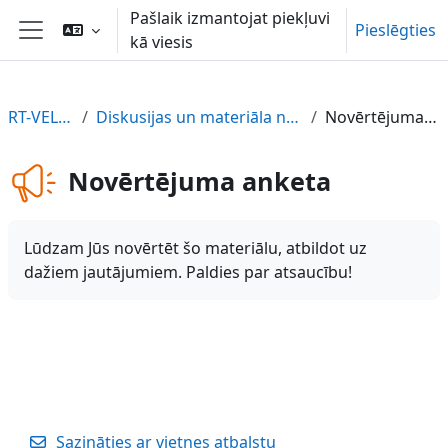
Atvērt galveno saturu
Pašlaik izmantojat piekļuvi
Pieslēgties
kā viesis
Sānu panelis
RT-VELO-LV
Diskusijas un materiāla novērtējums
Novērtējuma anketa
Novērtējuma anketa
Lūdzam Jūs novērtēt šo materiālu, atbildot uz
dažiem jautājumiem. Paldies par atsaucību!
Sazināties ar vietnes atbalstu